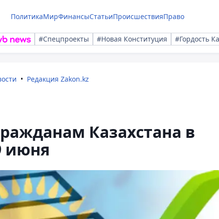
Политика
Мир
Финансы
Статьи
Происшествия
Право
#Спецпроекты
#Новая Конституция
#Гордость К
вости
Редакция Zakon.kz
гражданам Казахстана в
9 июня