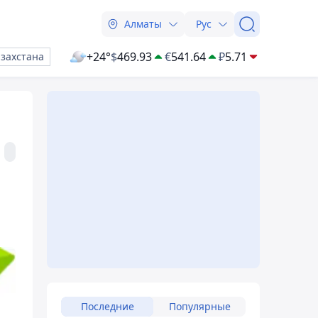
Алматы
Рус
+24°
$
469.93
€
541.64
₽
5.71
азахстана
Последние
Популярные