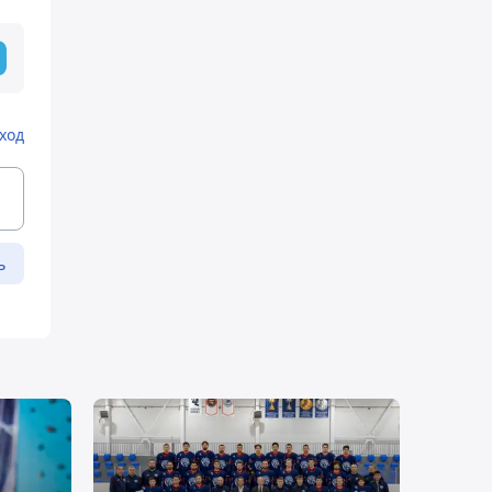
ход
ь