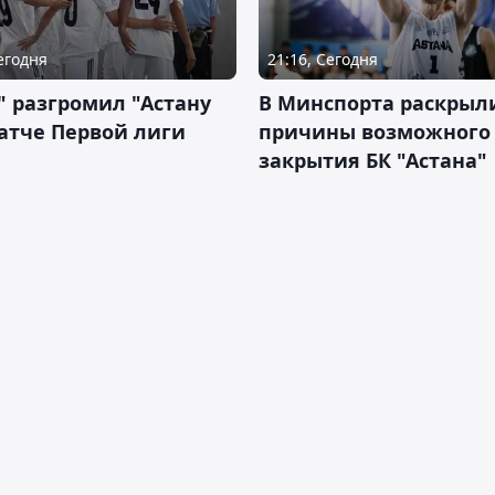
Сегодня
21:16, Сегодня
" разгромил "Астану
В Минспорта раскрыл
атче Первой лиги
причины возможного
закрытия БК "Астана"