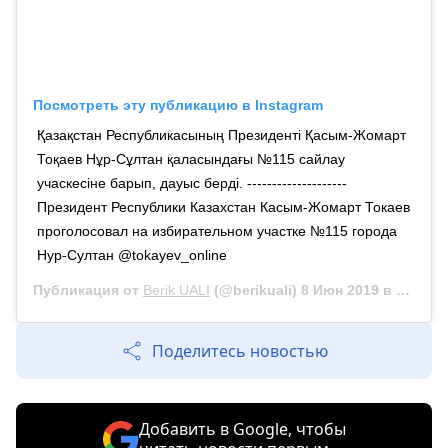
Посмотреть эту публикацию в Instagram
Қазақстан Республикасының Президенті Қасым-Жомарт
Тоқаев Нұр-Сұлтан қаласындағы №115 сайлау
учаскесіне барып, дауыс берді. --------------------
Президент Республики Казахстан Касым-Жомарт Токаев
проголосовал на избирательном участке №115 города
Нур-Султан @tokayev_online
Публикация от
Berik UALI
(@berikuali)
8 Июн 2019 в 11:05 PDT
Поделитесь новостью
Добавить в Google, чтобы