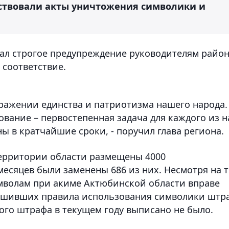
тствовали акты уничтожения символики и
ал строгое предупреждение руководителям райо
 соответствие.
ыражении единства и патриотизма нашего народа.
вание – первостепенная задача для каждого из н
 в кратчайшие сроки, - поручил глава региона.
территории области размещены 4000
месяцев были заменены 686 из них. Несмотря на т
мволам при акиме Актюбинской области вправе
ушивших правила использования символики штр
ного штрафа в текущем году выписано не было.