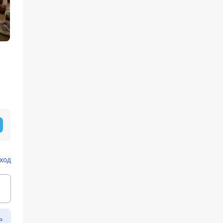
ход
ь