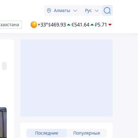
Алматы
Рус
+33°
$
469.93
€
541.64
₽
5.71
азахстана
Последние
Популярные