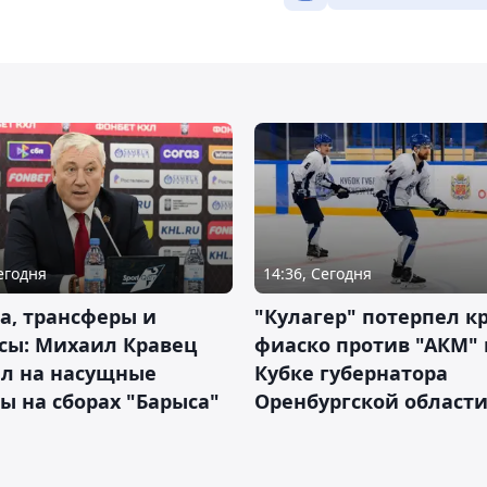
Сегодня
14:36, Сегодня
а, трансферы и
"Кулагер" потерпел к
сы: Михаил Кравец
фиаско против "АКМ" 
ил на насущные
Кубке губернатора
ы на сборах "Барыса"
Оренбургской област