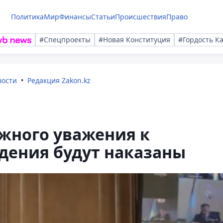
Политика
Мир
Финансы
Статьи
Происшествия
Право
#Спецпроекты
#Новая Конституция
#Гордость К
вости
Редакция Zakon.kz
жного уважения к
дения будут наказаны