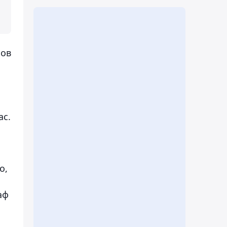
нов
ас.
о,
аф