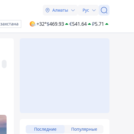
Алматы
Рус
+32°
$
469.93
€
541.64
₽
5.71
азахстана
Последние
Популярные