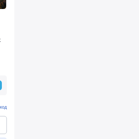
к
ход