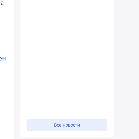
га
ен
Все новости
о