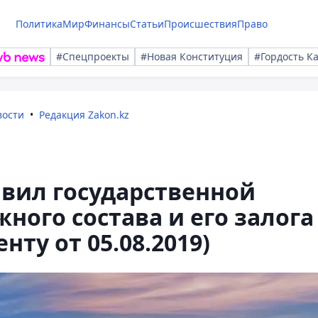
Политика
Мир
Финансы
Статьи
Происшествия
Право
#Спецпроекты
#Новая Конституция
#Гордость К
вости
Редакция Zakon.kz
вил государственной
ного состава и его залога
нту от 05.08.2019)