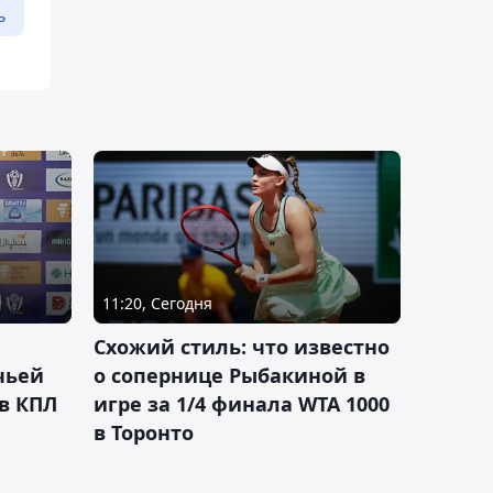
ь
11:20, Сегодня
Схожий стиль: что известно
чьей
о сопернице Рыбакиной в
 в КПЛ
игре за 1/4 финала WTA 1000
в Торонто