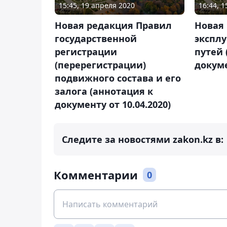
15:45, 19 апреля 2020
16:44, 1
Новая редакция Правил
Новая
государственной
экспл
регистрации
путей 
(перерегистрации)
докуме
подвижного состава и его
залога (аннотация к
документу от 10.04.2020)
Следите за новостями zakon.kz в:
Комментарии
0