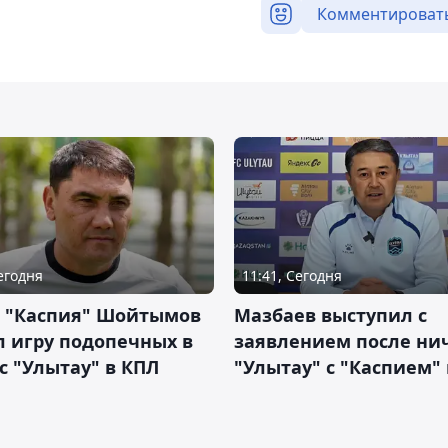
Комментироват
Сегодня
11:41, Сегодня
р "Каспия" Шойтымов
Мазбаев выступил с
 игру подопечных в
заявлением после ни
с "Улытау" в КПЛ
"Улытау" с "Каспием"