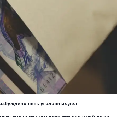
озбуждено пять уголовных дел.
воей ситуации с уголовными делами блогер