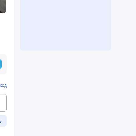
ход
ь