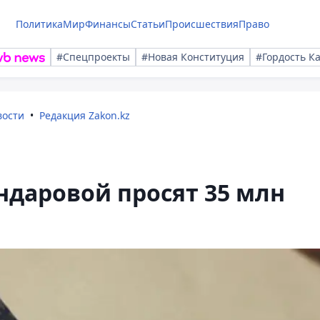
Политика
Мир
Финансы
Статьи
Происшествия
Право
#Спецпроекты
#Новая Конституция
#Гордость К
вости
Редакция Zakon.kz
яндаровой просят 35 млн