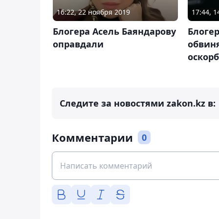
16:22, 22 ноября 2019
17:44, 1
Блогера Асель Баяндарову
Блогер
оправдали
обвиня
оскор
Следите за новостями zakon.kz в:
Комментарии
0