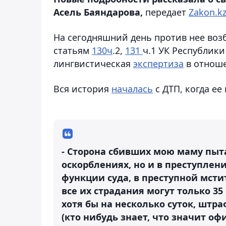
Асель Баяндарова,
передает
Zakon.kz
На сегодняшний день против нее воз
статьям
130ч
.2,
131
ч.1 УК Республики
лингвистическая
экспертиза
в отноше
Вся история
началась
с ДТП, когда ее
- Сторона сбивших мою маму пыта
оскорблениях, но и в преступлен
функции суда, в преступной мст
все их страдания могут только 3
хотя бы на несколько суток, шт
(кто нибудь знает, что значит оф