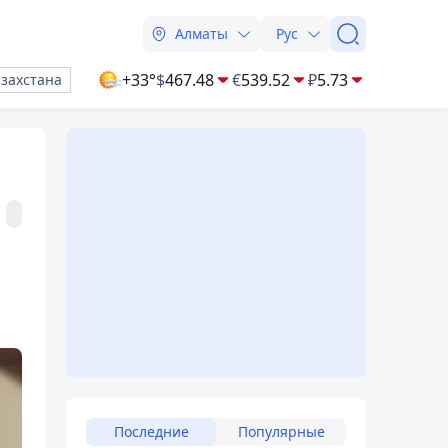
Алматы
Рус
+33°
$
467.48
€
539.52
₽
5.73
азахстана
Последние
Популярные