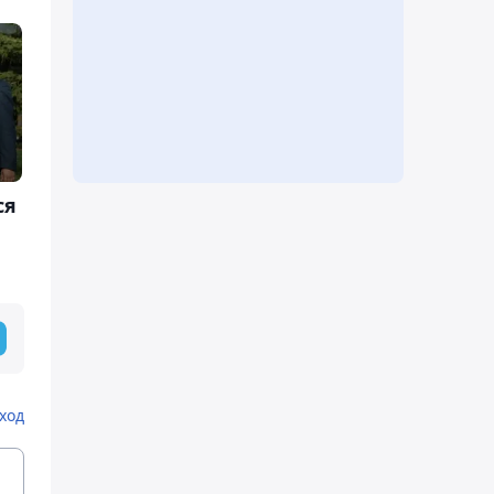
ся
ход