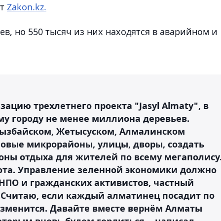
ет
Zakon.kz.
ев, но 550 тысяч из них находятся в аварийном и
ацию трехлетнего проекта "Jasyl Almaty", в
му городу не менее миллиона деревьев.
урызбайском, Жетысуском, Алмалинском
овые микрорайоны, улицы, дворы, создать
зоны отдыха для жителей по всему мегаполису
бота. Управление зеленной экономики должно
 НПО и гражданских активистов, частный
 Считаю, если каждый алматинец посадит по
изменится. Давайте вместе вернём Алматы
оторым вновь будем гордиться, - написал