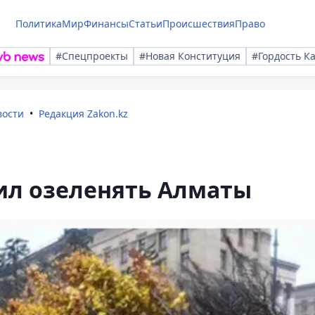
Политика
Мир
Финансы
Статьи
Происшествия
Право
#Спецпроекты
#Новая Конституция
#Гордость К
вости
Редакция Zakon.kz
ил озеленять Алматы