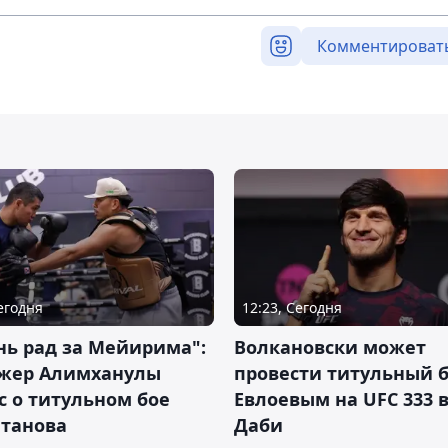
Комментироват
Сегодня
12:23, Сегодня
нь рад за Мейирима":
Волкановски может
жер Алимханулы
провести титульный б
 о титульном бое
Евлоевым на UFC 333 в
лтанова
Даби