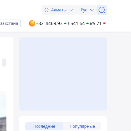
Алматы
Рус
+32°
$
469.93
€
541.64
₽
5.71
азахстана
Последние
Популярные