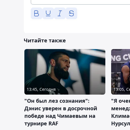
Читайте также
13:45, Сегодня
13:05, 
"Он был лез сознания":
"Я оче
Дэнис уверен в досрочной
менед
победе над Чимаевым на
Климас
турнире RAF
Нурсу