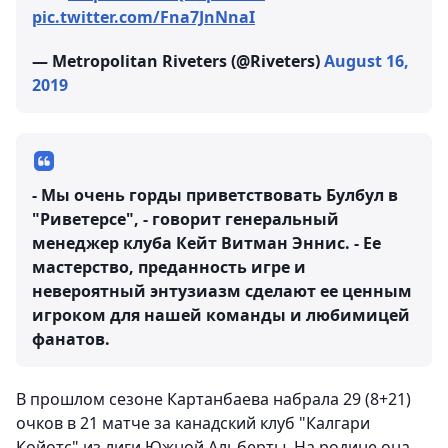
pic.twitter.com/Fna7JnNnaI
— Metropolitan Riveters (@Riveters)
August 16,
2019
- Мы очень горды приветствовать Булбул в
"Риветерсе", - говорит генеральный
менеджер клуба Кейт Витман Эннис. - Ее
мастерство, преданность игре и
невероятный энтузиазм сделают ее ценным
игроком для нашей команды и любимицей
фанатов.
В прошлом сезоне Картанбаева набрала 29 (8+21)
очков в 21 матче за канадский клуб "Калгари
Койотс" из лиги Южной Альберты. На родине она