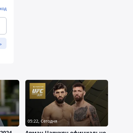
ход
ь
05:22, Сегодня
2024
Арман Царукян официально