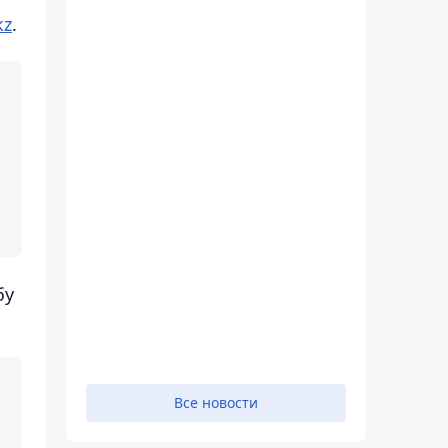
kz
.
бу
Все новости