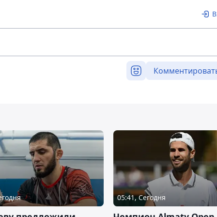
В
Комментироват
Сегодня
05:41, Сегодня
еву предложили
Чемпион Almaty Open 