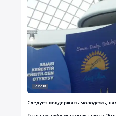
Zakon.kz
Следует поддержать молодежь, на
Глава республиканской газеты "Еге