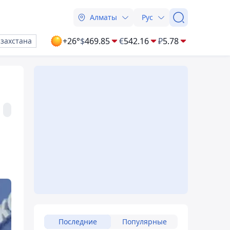
Алматы
Рус
+26°
$
469.85
€
542.16
₽
5.78
азахстана
Последние
Популярные