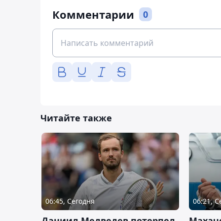
Комментарии
0
Читайте также
06:45, Сегодня
06:21, 
Даниил Медведев потерпел
Махач