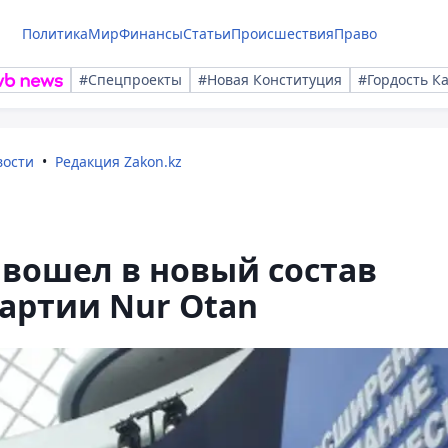
Политика
Мир
Финансы
Статьи
Происшествия
Право
#Спецпроекты
#Новая Конституция
#Гордость К
вости
Редакция Zakon.kz
 вошел в новый состав
артии Nur Otan