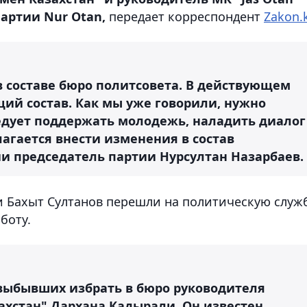
артии Nur Otan,
передает корреспондент
Zakon.
в составе бюро политсовета. В действующем
ящий состав. Как мы уже говорили, нужно
ледует поддержать молодежь, наладить диалог
агается внести изменения в состав
нии председатель партии Нурсултан Назарбаев.
 Бахыт Султанов перешли на политическую служ
боту.
 выбывших избрать в бюро руководителя
хстан" Дархана Кадырали. Он известен,