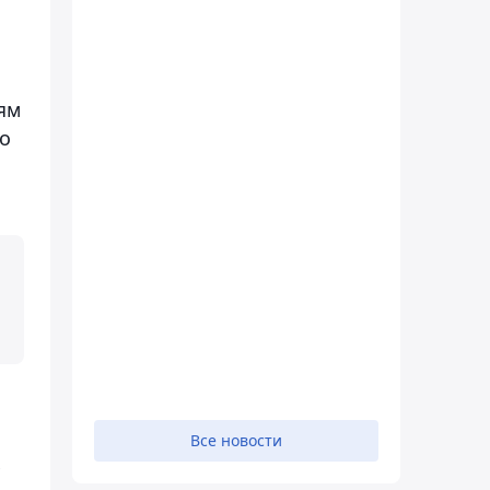
ям
го
Все новости
х