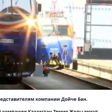
редставителям компании Дойче Бан.
 компании Казахстан Темир Жолы могут