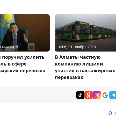
5 мая 2019
10:06, 01 ноября 2018
в поручил усилить
В Алматы частную
ль в сфере
компанию лишили
жирских перевозок
участия в пассажирских
перевозках
В