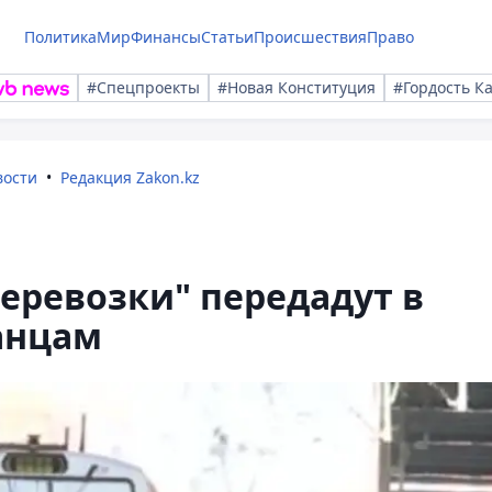
Политика
Мир
Финансы
Статьи
Происшествия
Право
#Спецпроекты
#Новая Конституция
#Гордость К
вости
Редакция Zakon.kz
еревозки" передадут в
анцам