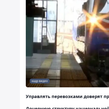
кадр видео
Управлять перевозками доверят п
Дочернюю структуру национальной