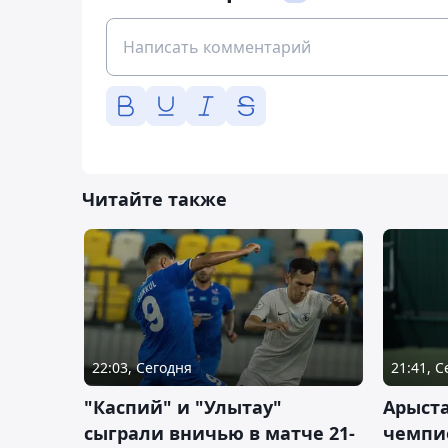
Читайте также
22:03, Сегодня
21:41, 
"Каспий" и "Улытау"
Арыст
сыграли вничью в матче 21-
чемпи