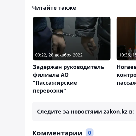
Читайте также
09:22, 28 декабря 2022
10:36, 1
Задержан руководитель
Ногае
филиала АО
контро
"Пассажирские
пасса
перевозки"
Следите за новостями zakon.kz в:
Комментарии
0