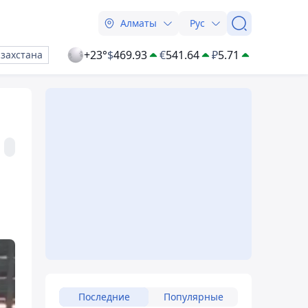
Алматы
Рус
+23°
$
469.93
€
541.64
₽
5.71
азахстана
Последние
Популярные