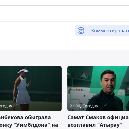
Комментироват
Сегодня
21:06, Сегодня
анбекова обыграла
Самат Смаков официа
онку "Уимблдона" на
возглавил "Атырау"