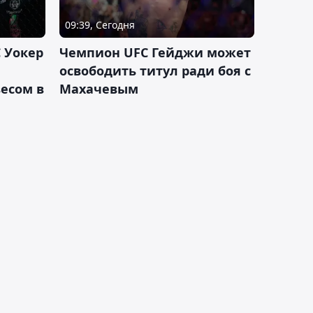
09:39, Сегодня
 Уокер
Чемпион UFC Гейджи может
освободить титул ради боя с
есом в
Махачевым