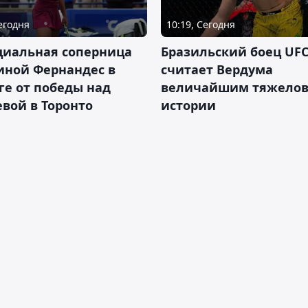
Сегодня
10:19, Сегодня
циальная соперница
Бразильский боец UFC
иной Фернандес в
считает Вердума
ге от победы над
величайшим тяжелов
вой в Торонто
истории