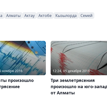
на
Алматы
Актау
Актобе
Кызылорда
Семей
26 ноября 2016
12:24, 05 декабря 2016
аты произошло
Три землетрясения
трясение
произошло на юго-запа
от Алматы