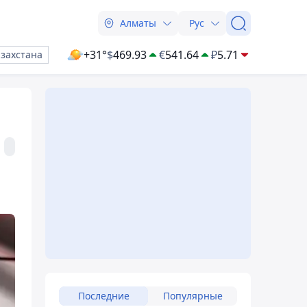
Алматы
Рус
+31°
$
469.93
€
541.64
₽
5.71
азахстана
Последние
Популярные