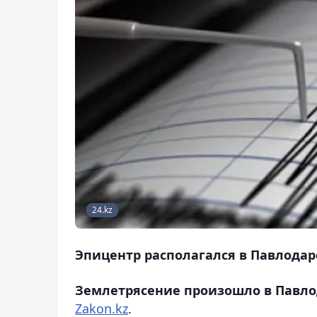
24.kz
Эпицентр располагался в Павлодар
Землетрясение произошло в Павлод
Zakon.kz
.