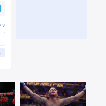
ход
ь