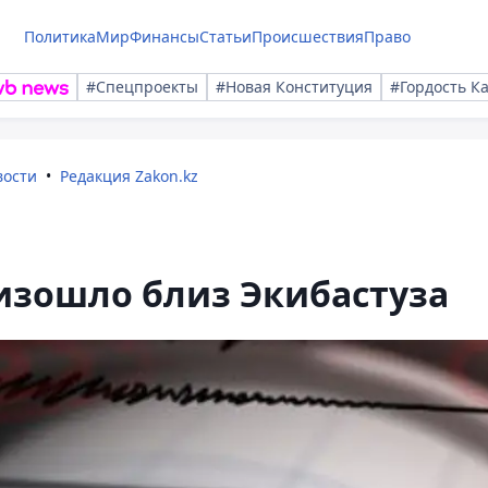
Политика
Мир
Финансы
Статьи
Происшествия
Право
#Спецпроекты
#Новая Конституция
#Гордость К
вости
Редакция Zakon.kz
изошло близ Экибастуза