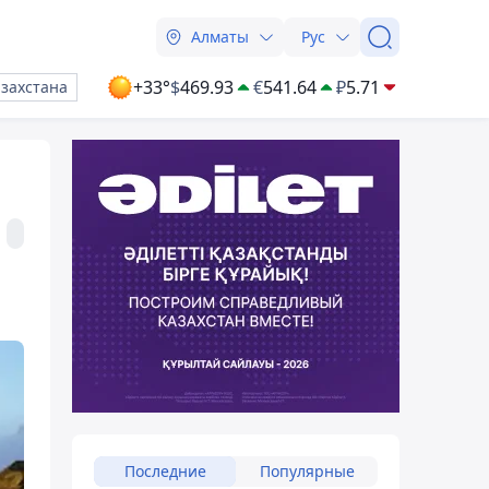
Алматы
Рус
+33°
$
469.93
€
541.64
₽
5.71
азахстана
Последние
Популярные