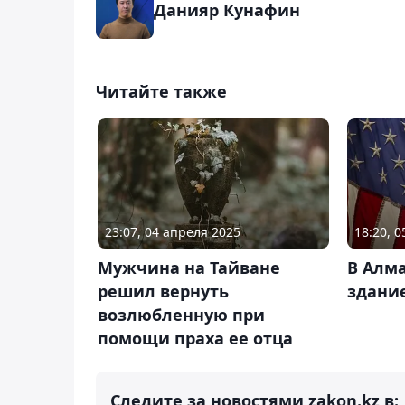
Данияр Кунафин
Читайте также
23:07, 04 апреля 2025
18:20, 
Мужчина на Тайване
В Алм
решил вернуть
здани
возлюбленную при
помощи праха ее отца
Следите за новостями zakon.kz в: