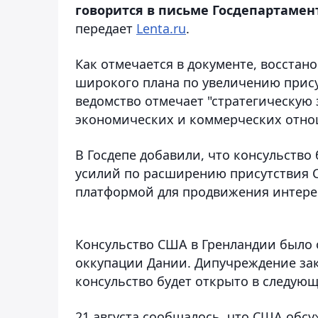
говорится в письме Госдепартамен
передает
Lenta.ru
.
Как отмечается в документе, восстан
широкого плана по увеличению прис
ведомство отмечает "стратегическую
экономических и коммерческих отно
В Госдепе добавили, что консульств
усилий по расширению присутствия 
платформой для продвижения интере
Консульство США в Гренландии было о
оккупации Дании. Дипучреждение закр
консульство будет открыто в следующе
21 августа сообщалось, что США обс