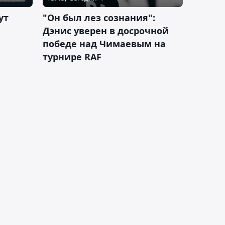
ут
"Он был лез сознания":
Дэнис уверен в досрочной
победе над Чимаевым на
турнире RAF