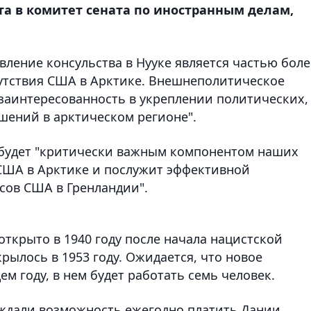
та в комитет сената по иностранным делам,
овление консульства в Нууке является частью боле
утствия США в Арктике. Внешнеполитическое
 заинтересованность в укреплении политических,
шений в арктическом регионе".
о будет "критически важным компонентом наших
США в Арктике и послужит эффективной
сов США в Гренландии".
ткрыто в 1940 году после начала нацистской
ылось в 1953 году. Ожидается, что новое
м году, в нем будет работать семь человек.
уждали возможность ежегодно платить Дании