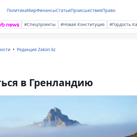
Политика
Мир
Финансы
Статьи
Происшествия
Право
#Спецпроекты
#Новая Конституция
#Гордость К
вости
Редакция Zakon.kz
ься в Гренландию