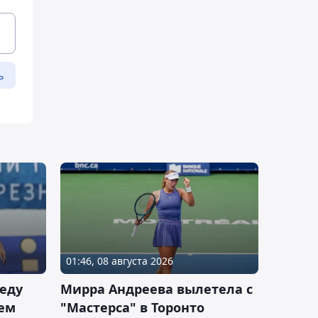
ь
01:46, 08 августа 2026
еду
Мирра Андреева вылетела с
ем
"Мастерса" в Торонто