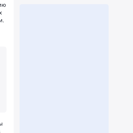
ию
х
и.
ы
в