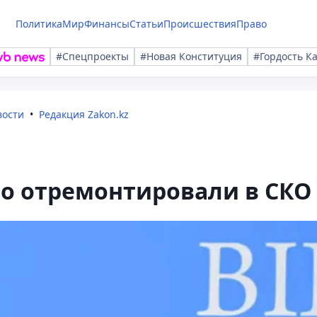
Политика
Мир
Финансы
Статьи
Происшествия
Право
#Спецпроекты
#Новая Конституция
#Гордость К
вости
Редакция Zakon.kz
но отремонтировали в СКО