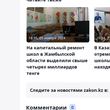
18:35, 01 ноября 2024
20:24, 2
На капитальный ремонт
В Каза
школ в Жамбылской
отрем
области выделили свыше
школы,
четырех миллиардов
находя
тенге
Следите за новостями zakon.kz в:
Комментарии
0