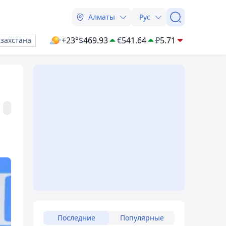
Алматы
Рус
+23°
$
469.93
€
541.64
₽
5.71
азахстана
Последние
Популярные