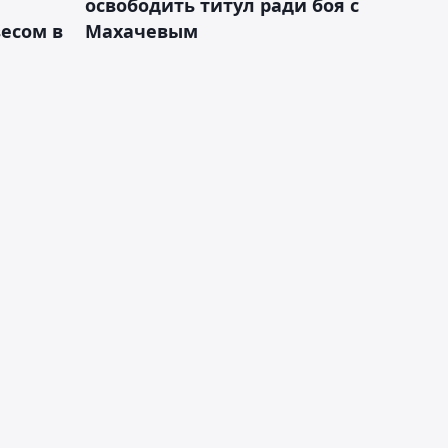
освободить титул ради боя с
есом в
Махачевым