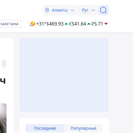
Алматы
Рус
+31°
$
469.93
€
541.64
₽
5.71
азахстана
тч
Последние
Популярные