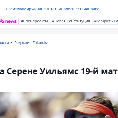
Политика
Мир
Финансы
Статьи
Происшествия
Право
#Спецпроекты
#Новая Конституция
#Гордость К
вости
Редакция Zakon.kz
 Серене Уильямс 19-й ма