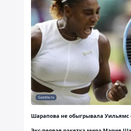
Gazeta.ru
Шарапова не обыгрывала Уильямс с
Экс-первая ракетка мира Мария Ша