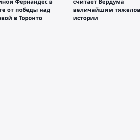
иной Фернандес в
считает Вердума
ге от победы над
величайшим тяжелов
вой в Торонто
истории