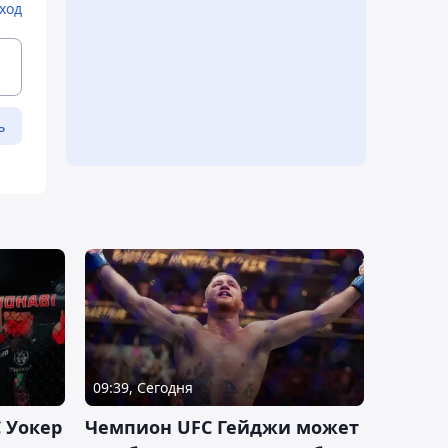
ход
ь
09:39, Сегодня
 Уокер
Чемпион UFC Гейджи может