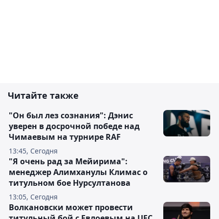
Читайте также
"Он был лез сознания": Дэнис
уверен в досрочной победе над
Чимаевым на турнире RAF
13:45, Сегодня
"Я очень рад за Мейирима":
менеджер Алимханулы Климас о
титульном бое Нурсултанова
13:05, Сегодня
Волкановски может провести
титульный бой с Евлоевым на UFC