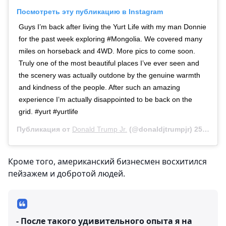
Посмотреть эту публикацию в Instagram
Guys I’m back after living the Yurt Life with my man Donnie
for the past week exploring #Mongolia. We covered many
miles on horseback and 4WD. More pics to come soon.
Truly one of the most beautiful places I’ve ever seen and
the scenery was actually outdone by the genuine warmth
and kindness of the people. After such an amazing
experience I’m actually disappointed to be back on the
grid. #yurt #yurtlife
Публикация от
Donald Trump Jr.
(@donaldjtrumpjr)
25 Авг 2019 в 2:16 PDT
Кроме того, американский бизнесмен восхитился
пейзажем и добротой людей.
- После такого удивительного опыта я на