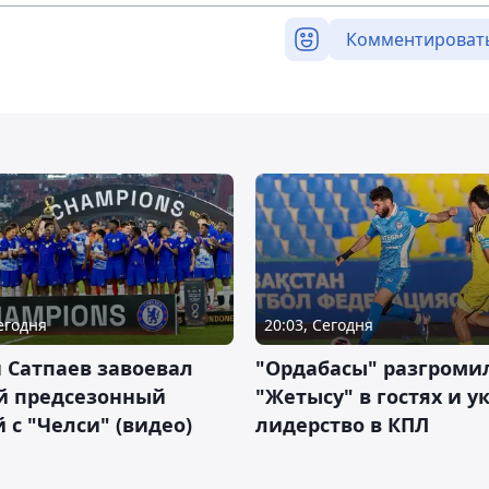
Комментироват
Сегодня
20:03, Сегодня
 Сатпаев завоевал
"Ордабасы" разгроми
й предсезонный
"Жетысу" в гостях и у
 с "Челси" (видео)
лидерство в КПЛ