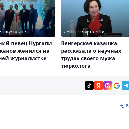
7 августа 2019
22:30, 19 марта 2018
ний певец Нургали
Венгерская казашка
жанов женился на
рассказала о научных
тней журналистке
трудах своего мужа
тюрколога
В