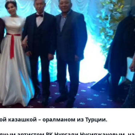
ой казашкой – оралманом из Турции.
одным артистом РК Нургали Нусипжановым, на