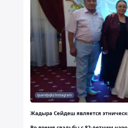
quandyqkz/instagram
Жадыра Сейдеш является этническ
Во время свадьбы с 82-летним нар