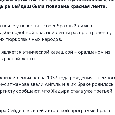
ыра Сейдеш была повязана красная лента,
на поясе у невесты – своеобразный символ
дьбе подобной красной ленты распространена у
гих тюркоязычных народов.
ш является этнической казашкой – оралманом из
 красной ленты.
ежней семьи певца 1937 года рождения – немног
Нусипжанова звали Айгуль и в их браке родилось
артисту сообщают, что Жадыра стала уже третьей
ыра Сейдеш в своей авторской программе брала