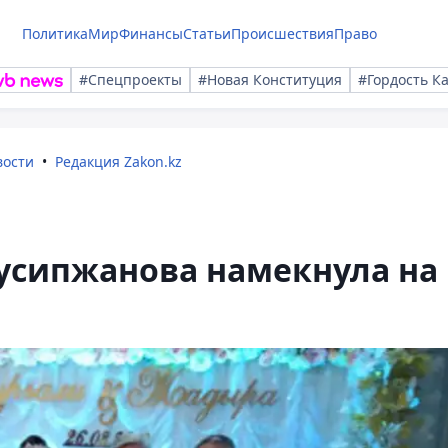
Политика
Мир
Финансы
Статьи
Происшествия
Право
#Спецпроекты
#Новая Конституция
#Гордость К
вости
Редакция Zakon.kz
Нусипжанова намекнула на