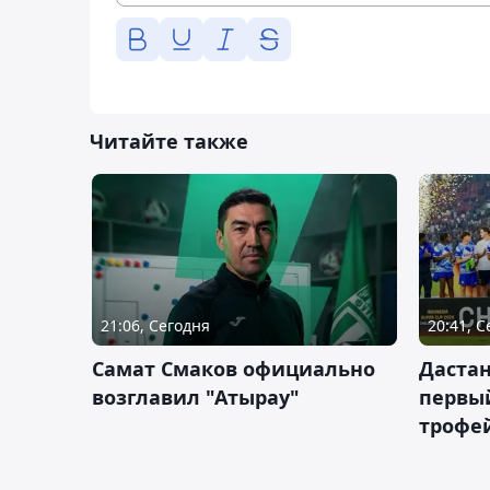
Читайте также
21:06, Сегодня
20:41, 
Самат Смаков официально
Дастан
возглавил "Атырау"
первы
трофей