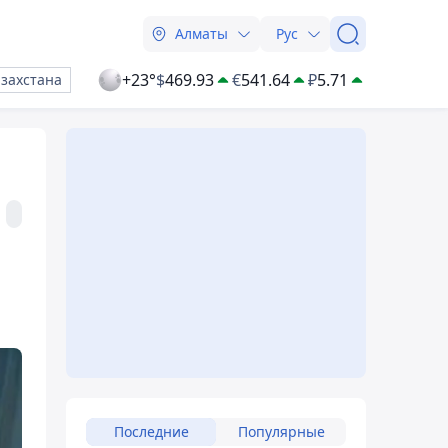
Алматы
Рус
+23°
$
469.93
€
541.64
₽
5.71
азахстана
Последние
Популярные