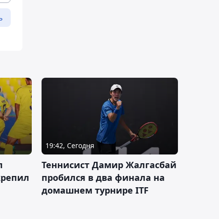
ь
19:42, Сегодня
л
Теннисист Дамир Жалгасбай
крепил
пробился в два финала на
домашнем турнире ITF