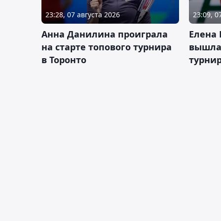
23:28, 07 августа 2026
23:09, 0
Анна Данилина проиграла
Елена 
на старте топового турнира
вышла 
в Торонто
турнир