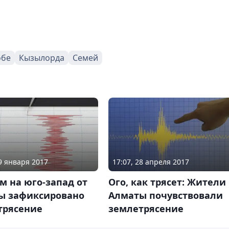
обе
Кызылорда
Семей
09 января 2017
17:07, 28 апреля 2017
км на юго-запад от
Ого, как трясет: Жители
ы зафиксировано
Алматы почувствовали
трясение
землетрясение