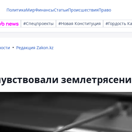
Политика
Мир
Финансы
Статьи
Происшествия
Право
#Спецпроекты
#Новая Конституция
#Гордость К
вости
Редакция Zakon.kz
увствовали землетрясени