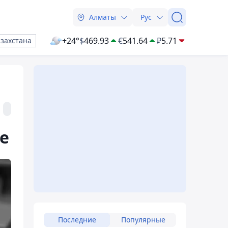
Алматы
Рус
+24°
$
469.93
€
541.64
₽
5.71
азахстана
е
Последние
Популярные