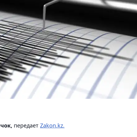
чок,
передает
Zakon.kz.