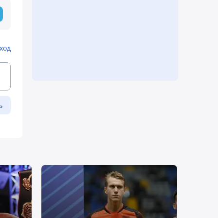
ход
ь