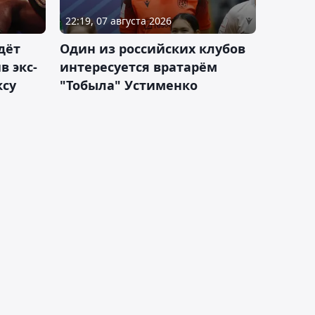
22:19, 07 августа 2026
дёт
Один из российских клубов
 экс-
интересуется вратарём
ксу
"Тобыла" Устименко