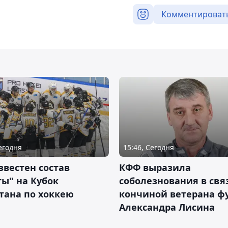
Комментироват
Сегодня
15:46, Сегодня
звестен состав
КФФ выразила
ы" на Кубок
соболезнования в свя
тана по хоккею
кончиной ветерана ф
Александра Лисина