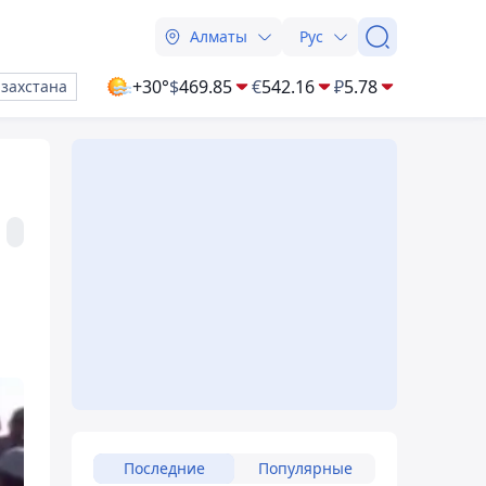
Алматы
Рус
+30°
$
469.85
€
542.16
₽
5.78
азахстана
Последние
Популярные