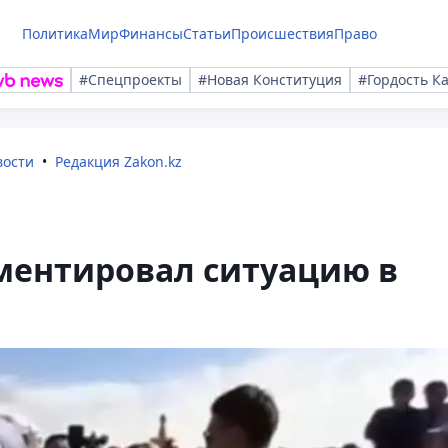
Политика
Мир
Финансы
Статьи
Происшествия
Право
#Спецпроекты
#Новая Конституция
#Гордость К
вости
Редакция Zakon.kz
ментировал ситуацию в