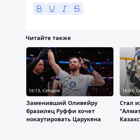
Читайте также
16:13, Сегодня
16:03, 
Заменивший Оливейру
Стал и
бразилец Руффи хочет
"Алмат
нокаутировать Царукяна
Казахс