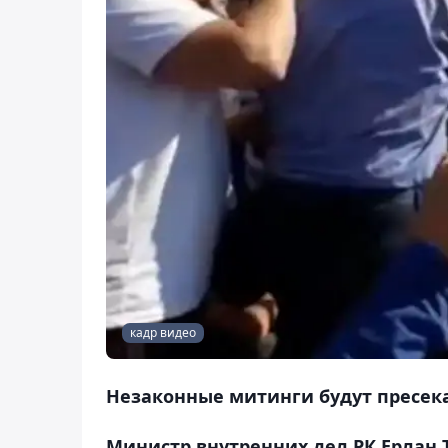
кадр видео
Незаконные митинги будут пресекат
Министр внутренних дел РК Ерлан