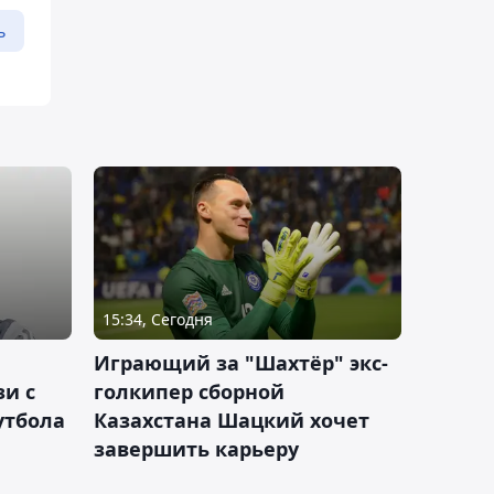
ь
15:34, Сегодня
Играющий за "Шахтёр" экс-
зи с
голкипер сборной
утбола
Казахстана Шацкий хочет
завершить карьеру