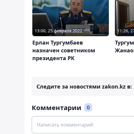
13:00, 25 февраля 2022
11:26, 
Ерлан Тургумбаев
Тургум
назначен советником
Жанаоз
президента РК
Следите за новостями zakon.kz в:
Комментарии
0