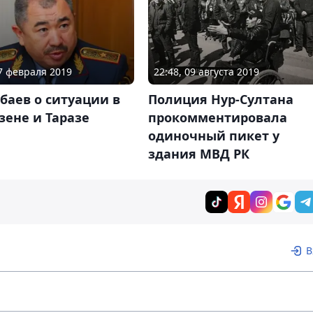
27 февраля 2019
22:48, 09 августа 2019
баев о ситуации в
Полиция Нур-Султана
ене и Таразе
прокомментировала
одиночный пикет у
здания МВД РК
В