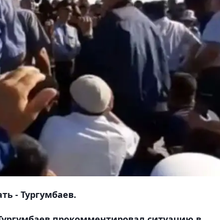
ь - Тургумбаев.
 Тургумбаев прокомментировал ситуацию в