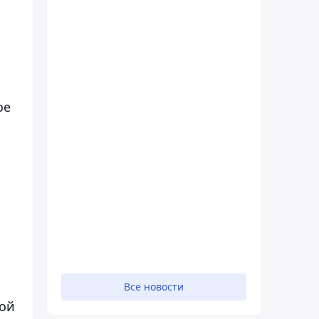
ое
Все новости
кой