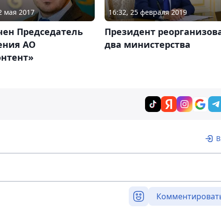
2 мая 2017
16:32, 25 февраля 2019
чен Председатель
Президент реорганизов
ения АО
два министерства
онтент»
В
Комментироват