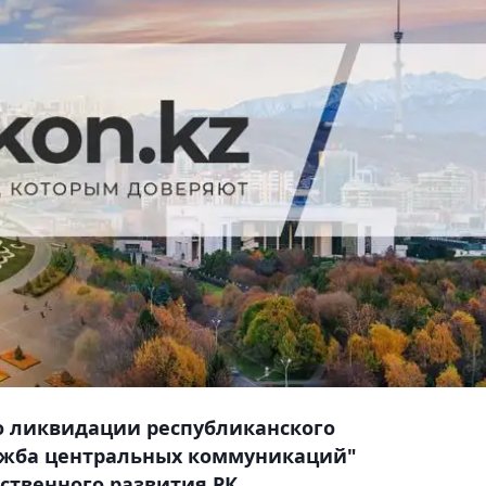
о ликвидации республиканского
ужба центральных коммуникаций"
твенного развития РК.