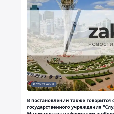
Фото: zakon.kz
В постановлении также говорится 
государственного учреждения "Сл
Министерства информации и общес