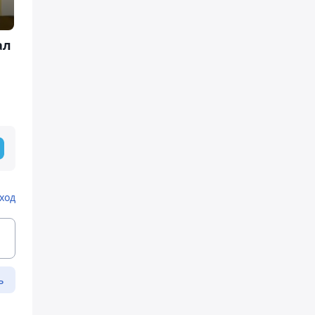
ал
ход
ь