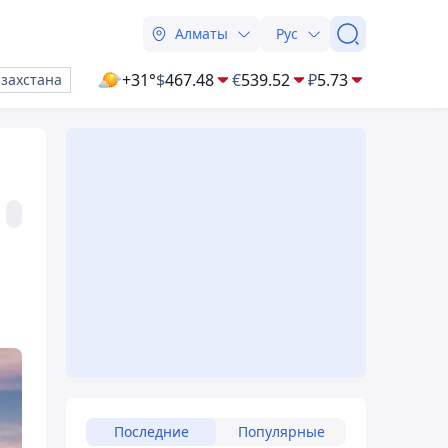
Алматы
Рус
+31°
$
467.48
€
539.52
₽
5.73
азахстана
Последние
Популярные