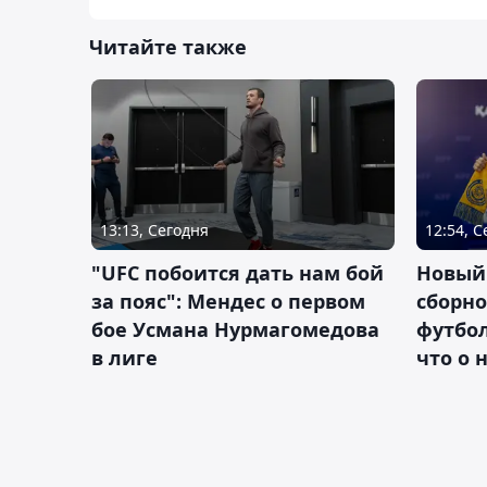
Читайте также
13:13, Сегодня
12:54, 
"UFC побоится дать нам бой
Новый
за пояс": Мендес о первом
сборно
бое Усмана Нурмагомедова
футбол
в лиге
что о 