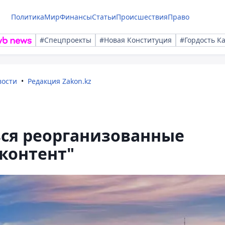
Политика
Мир
Финансы
Статьи
Происшествия
Право
#Спецпроекты
#Новая Конституция
#Гордость К
вости
Редакция Zakon.kz
ься реорганизованные
контент"