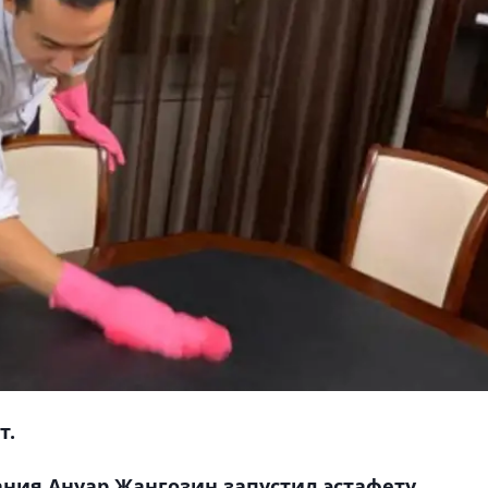
т.
ния Ануар Жангозин запустил эстафету