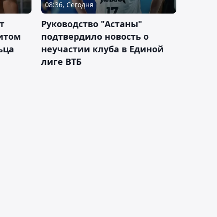
08:36, Сегодня
т
Руководство "Астаны"
итом
подтвердило новость о
ьца
неучастии клуба в Единой
лиге ВТБ