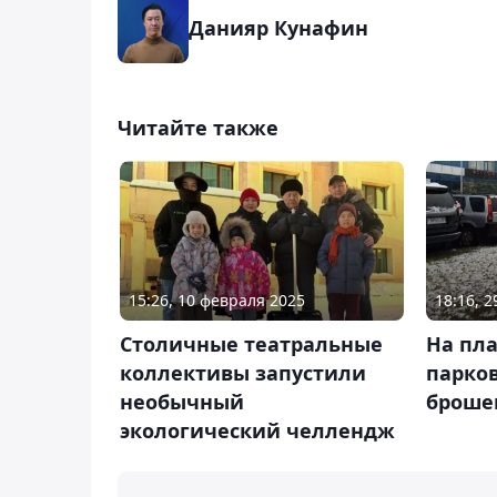
Данияр Кунафин
Читайте также
15:26, 10 февраля 2025
18:16, 
Столичные театральные
На пл
коллективы запустили
парков
необычный
броше
экологический челлендж