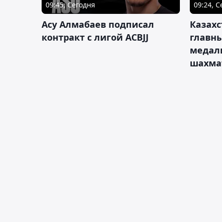
09:45, Сегодня
09:24, 
Асу Алмабаев подписал
Казахс
контракт с лигой ACBJJ
главны
медал
шахма