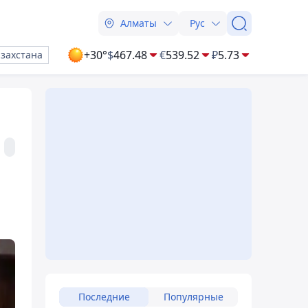
Алматы
Рус
+30°
$
467.48
€
539.52
₽
5.73
азахстана
Последние
Популярные