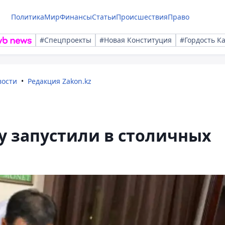
Политика
Мир
Финансы
Статьи
Происшествия
Право
#Спецпроекты
#Новая Конституция
#Гордость К
вости
Редакция Zakon.kz
у запустили в столичных