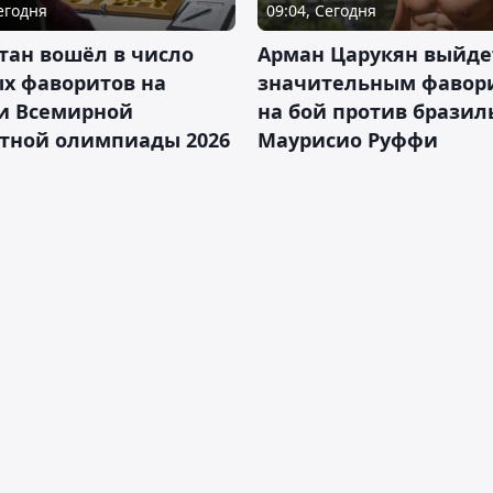
Сегодня
09:04, Сегодня
тан вошёл в число
Арман Царукян выйде
х фаворитов на
значительным фавор
и Всемирной
на бой против бразил
тной олимпиады 2026
Маурисио Руффи