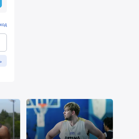
ход
ь