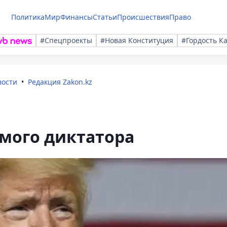
Политика
Мир
Финансы
Статьи
Происшествия
Право
#Спецпроекты
#Новая Конституция
#Гордость К
вости
Редакция Zakon.kz
мого диктатора