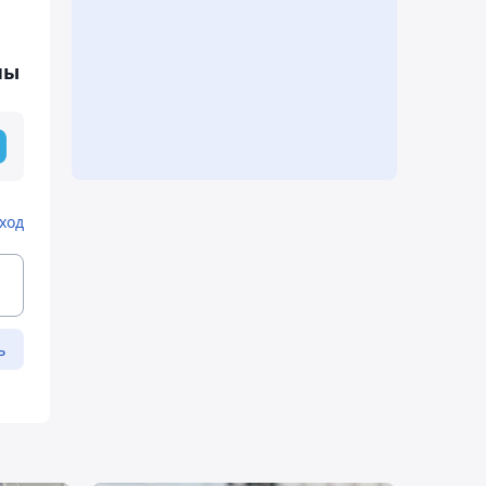
ны
ход
ь