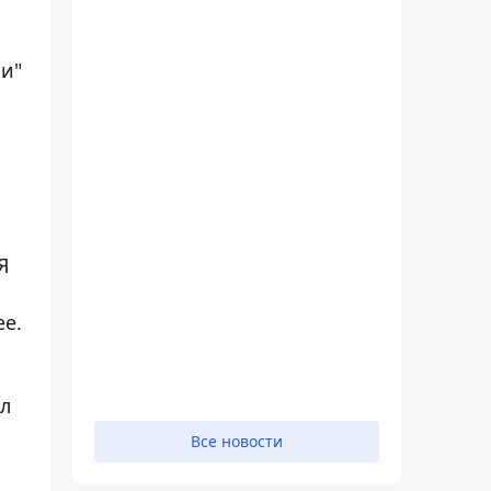
ки"
.
Я
ее.
ил
Все новости