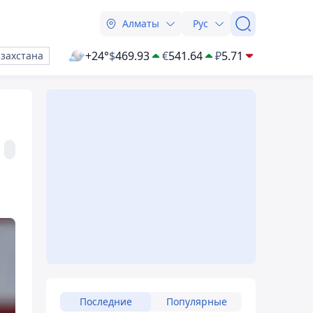
Алматы
Рус
+24°
$
469.93
€
541.64
₽
5.71
азахстана
Последние
Популярные