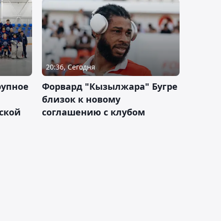
20:36, Сегодня
рупное
Форвард "Кызылжара" Бугре
близок к новому
ской
соглашению с клубом