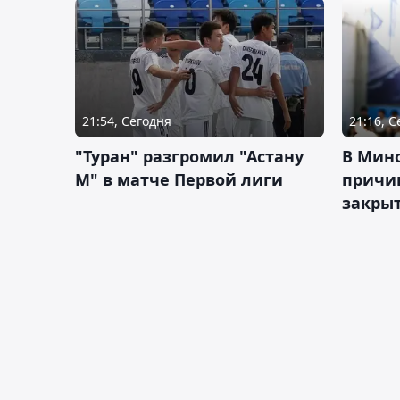
21:54, Сегодня
21:16, 
"Туран" разгромил "Астану
В Мин
М" в матче Первой лиги
причи
закрыт