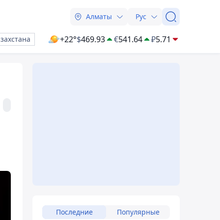
Алматы
Рус
+22°
$
469.93
€
541.64
₽
5.71
азахстана
Последние
Популярные