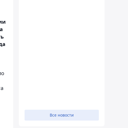
ии
а
ть
да
ло
та
Все новости