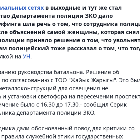
циальных сетях
в выходные и тут же стал
ство Департамента полиции ЗКО дало
финга шла речь о том, что сотрудника полиц
осле объяснений самой женщины, которая снял
 полиции приняло решение о том, что увольня
Сам полицейский тоже рассказал о том, что тог
лкой на
УН
.
азанию руководства батальона. Решение об
 по согласованию с ТОО "Жайык Жарыгы". Это бы
металлоконструкций для освещения не
 и установки светофора на пересечении проспек
чение было с 16.30 до 17.30,- сообщил Серик
ьника департамента полиции ЗКО.
удника дали обоснованный повод для критики со
 правила служебной этики государственных