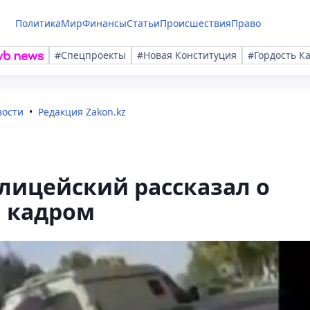
Политика
Мир
Финансы
Статьи
Происшествия
Право
#Спецпроекты
#Новая Конституция
#Гордость К
вости
Редакция Zakon.kz
лицейский рассказал о
а кадром