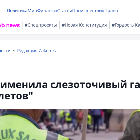
Политика
Мир
Финансы
Статьи
Происшествия
Право
#Спецпроекты
#Новая Конституция
#Гордость К
вости
Редакция Zakon.kz
именила слезоточивый га
летов"