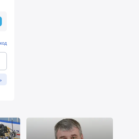
ход
ь