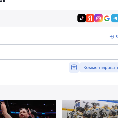
ов"
В
Комментироват