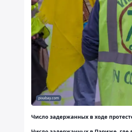
pixabay.com
Число задержанных в ходе протесто
Число задержанных в Париже, где 