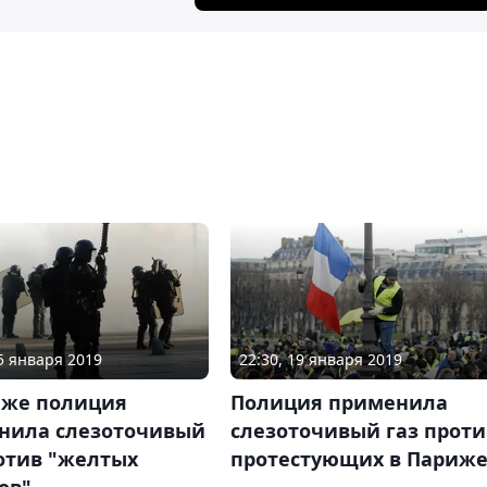
05 января 2019
22:30, 19 января 2019
иже полиция
Полиция применила
нила слезоточивый
слезоточивый газ проти
отив "желтых
протестующих в Париж