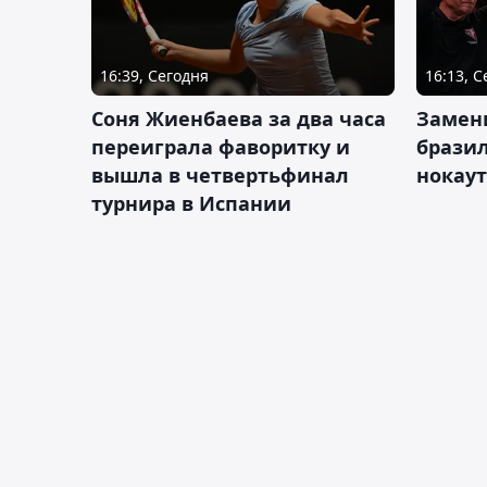
16:39, Сегодня
16:13, 
Соня Жиенбаева за два часа
Замен
переиграла фаворитку и
брази
вышла в четвертьфинал
нокау
турнира в Испании