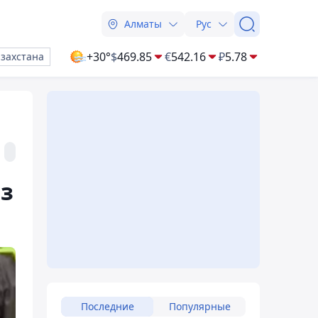
Алматы
Рус
+30°
$
469.85
€
542.16
₽
5.78
азахстана
з
Последние
Популярные