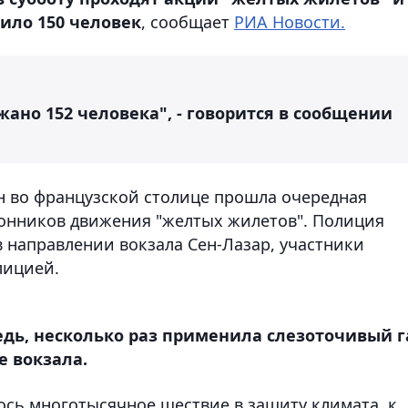
ило 150 человек
, сообщает
РИА Новости.
ержано 152 человека", - говорится в сообщении
н во французской столице прошла очередная
ронников движения "желтых жилетов". Полиция
 направлении вокзала Сен-Лазар, участники
лицией.
едь, несколько раз применила слезоточивый г
е вокзала.
ось многотысячное шествие в защиту климата, к