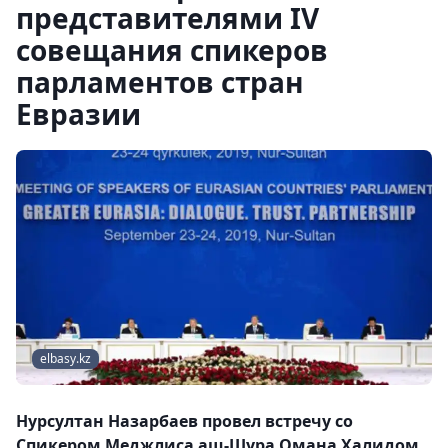
представителями IV
совещания спикеров
парламентов стран
Евразии
elbasy.kz
Нурсултан Назарбаев провел встречу со
Спикером Меджлиса аш-Шура Омана Халидом