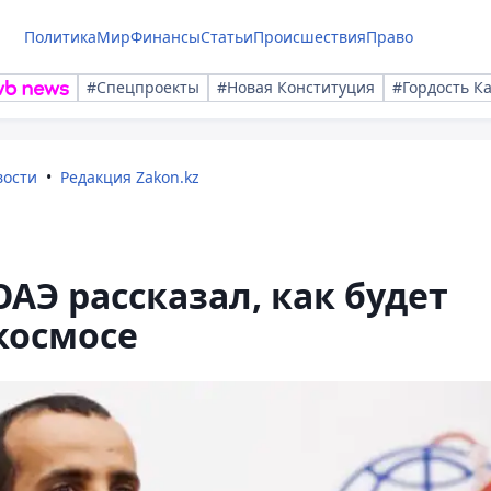
Политика
Мир
Финансы
Статьи
Происшествия
Право
#Спецпроекты
#Новая Конституция
#Гордость К
вости
Редакция Zakon.kz
АЭ рассказал, как будет
космосе