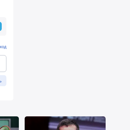
ход
ь