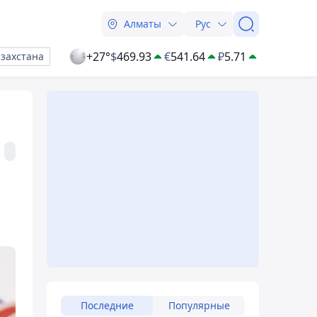
Алматы
Рус
+27°
$
469.93
€
541.64
₽
5.71
азахстана
Последние
Популярные