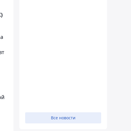
)
ка
вт
ой
Все новости