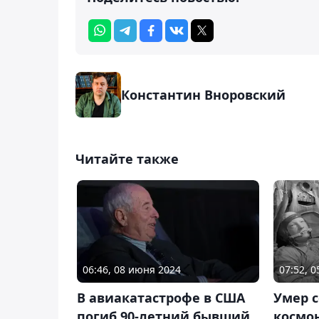
Константин Вноровский
Читайте также
06:46, 08 июня 2024
07:52, 
В авиакатастрофе в США
Умер 
погиб 90-летний бывший
космо