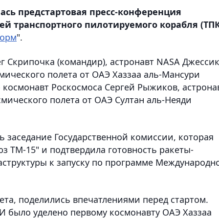
ась предстартовая пресс-конференция
й транспортного пилотируемого корабля (ТПК
форм
".
г Скрипочка (командир), астронавт NASA Джесси
мического полета от ОАЭ Хаззаа аль-Мансури
 - космонавт Роскосмоса Сергей Рыжиков, астрона
мического полета от ОАЭ Султан аль-Неяди
ь заседание Государственной комиссии, которая
з ТМ-15" и подтвердила готовность ракеты-
аструктуры к запуску по программе Международн
ета, поделились впечатлениями перед стартом.
И было уделено первому космонавту ОАЭ Хаззаа