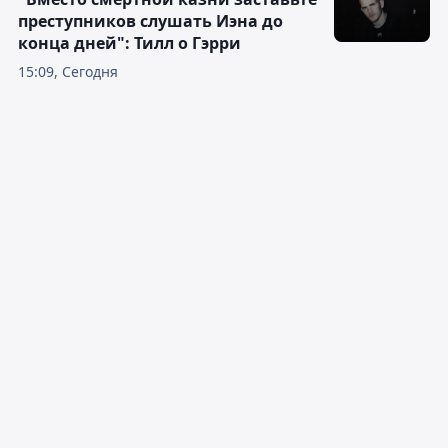
Стал известен состав "Иртыша" на
Кубок Казахстана 2026 по хоккею
15:28, Сегодня
"Вместо смертной казни заставьте
преступников слушать Иэна до
конца дней": Тилл о Гэрри
15:09, Сегодня