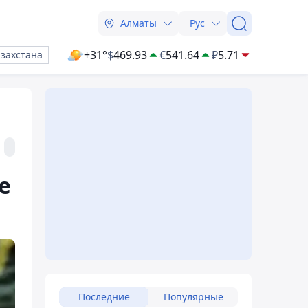
Алматы
Рус
+31°
$
469.93
€
541.64
₽
5.71
азахстана
е
Последние
Популярные