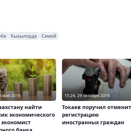
обе
Кызылорда
Семей
4 мая 2019
15:24, 29 октября 2019
захстану найти
Токаев поручил отмени
ник экономического
регистрацию
- экономист
иностранных граждан
рного банка