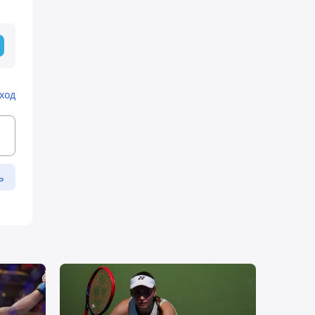
ход
ь