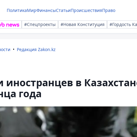
Политика
Мир
Финансы
Статьи
Происшествия
Право
#Спецпроекты
#Новая Конституция
#Гордость К
вости
Редакция Zakon.kz
 иностранцев в Казахстан
нца года