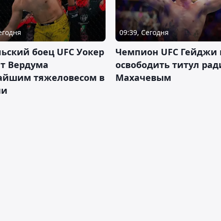
Сегодня
09:39, Сегодня
ьский боец UFC Уокер
Чемпион UFC Гейджи
ет Вердума
освободить титул ради
айшим тяжеловесом в
Махачевым
ии