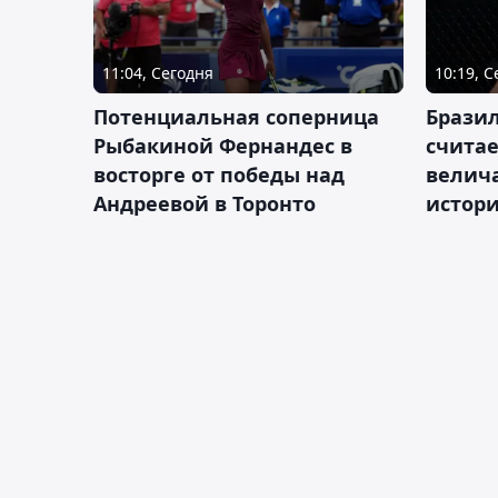
11:04, Сегодня
10:19, 
Потенциальная соперница
Бразил
Рыбакиной Фернандес в
счита
восторге от победы над
велич
Андреевой в Торонто
истор