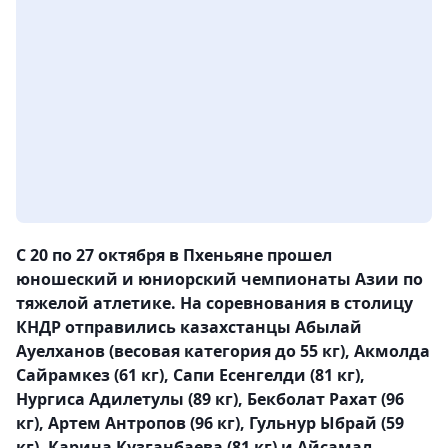
С 20 по 27 октября в Пхеньяне прошел
юношеский и юниорский чемпионаты Азии по
тяжелой атлетике. На соревнования в столицу
КНДР отправились казахстанцы Абылай
Ауелханов (весовая категория до 55 кг), Акмолда
Сайрамкез (61 кг), Сапи Есенгелди (81 кг),
Нургиса Адилетулы (89 кг), Бекболат Рахат (96
кг), Артем Антропов (96 кг), Гульнур Ыбрай (59
кг), Карина Кузганбаева (81 кг) и Айсамал