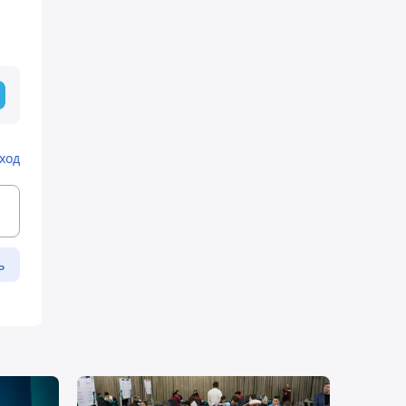
ход
ь