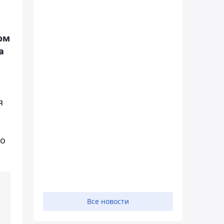
ом
а
я
то
Все новости