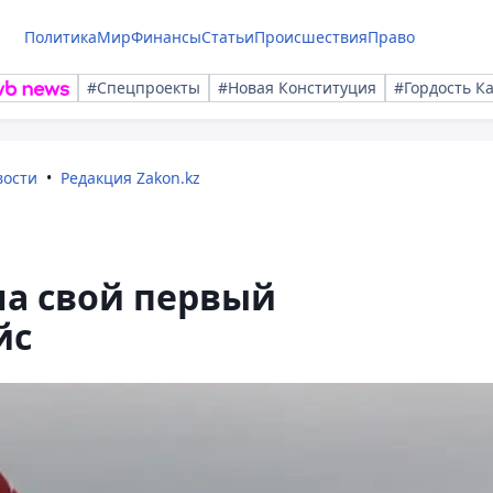
Политика
Мир
Финансы
Статьи
Происшествия
Право
#Спецпроекты
#Новая Конституция
#Гордость К
вости
Редакция Zakon.kz
ла свой первый
йс