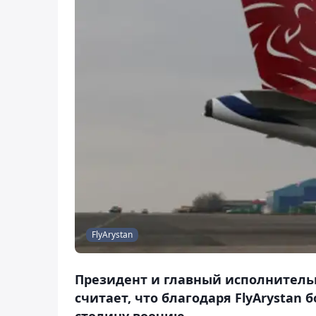
FlyArystan
Президент и главный исполнитель
считает, что благодаря FlyArystan
столицу воочию.