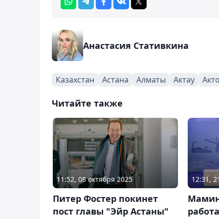
Анастасия Стативкина
Казахстан
Астана
Алматы
Актау
Акт
Читайте также
11:52, 08 октября 2025
12:31, 
Питер Фостер покинет
Мамин
пост главы "Эйр Астаны"
работа