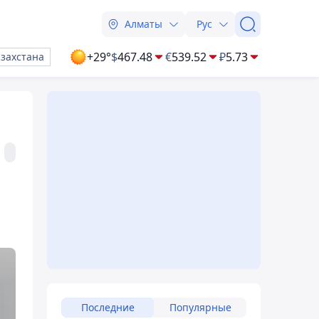
Алматы
Рус
+29°
$
467.48
€
539.52
₽
5.73
азахстана
Последние
Популярные