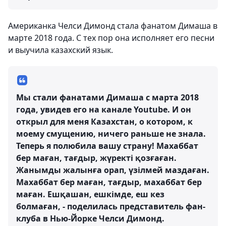
Американка Челси Димонд стала фанатом Димаша в
марте 2018 года. С тех пор она исполняет его песни
и выучила казахский язык.
Мы стали фанатами Димаша с марта 2018
года, увидев его на канале Youtube. И он
открыл для меня Казахстан, о котором, к
моему смущению, ничего раньше не знала.
Теперь я полюбила вашу страну! Махаббат
бер маған, тағдыр, жүректі қозғаған.
Жанымды жалынға орап, үзілмей маздаған.
Махаббат бер маған, тағдыр, махаббат бер
маған. Ешқашан, ешкімде, еш кез
болмаған, - поделилась представитель фан-
клуба в Нью-Йорке Челси Димонд.