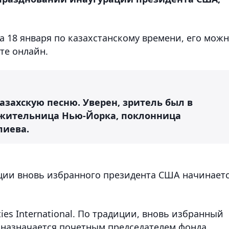
на 18 января по казахстанскому времени, его мож
те онлайн.
казахскую песню. Уверен, зритель был в
а жительница Нью-Йорка, поклонница
лиева.
ции вновь избранного президента США начинает
ies International. По традиции, вновь избранный
, назначается почетным председателем фонда.