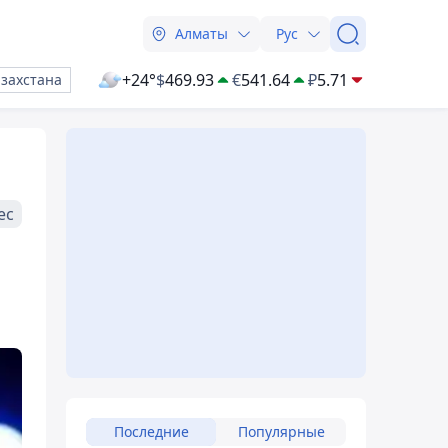
Алматы
Рус
+24°
$
469.93
€
541.64
₽
5.71
азахстана
ес
Последние
Популярные