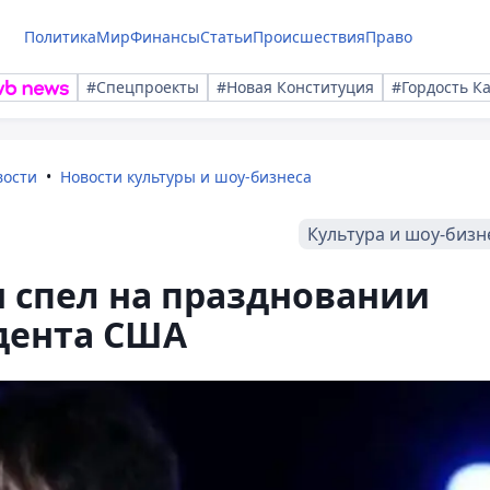
Политика
Мир
Финансы
Статьи
Происшествия
Право
#Спецпроекты
#Новая Конституция
#Гордость К
вости
Новости культуры и шоу-бизнеса
Культура и шоу-бизн
 спел на праздновании
дента США