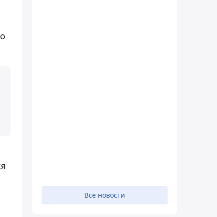
но
ся
Все новости