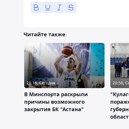
Читайте также
21:16, Сегодня
20:58, 
В Минспорта раскрыли
"Кулаг
причины возможного
пораж
закрытия БК "Астана"
губерн
облас