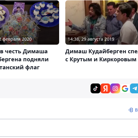
02 февраля 2020
14:38, 29 августа 2019
 в честь Димаша
Димаш Кудайберген спе
бергена подняли
с Крутым и Киркоровым
станский флаг
В