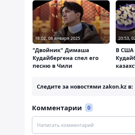
18:02, 08 января 2025
20:53, 
"Двойник" Димаша
В США
Кудайбергена спел его
Кудай
песню в Чили
казах
Следите за новостями zakon.kz в:
Комментарии
0