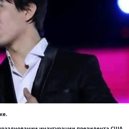
ке.
 праздновании инаугурации президента США,