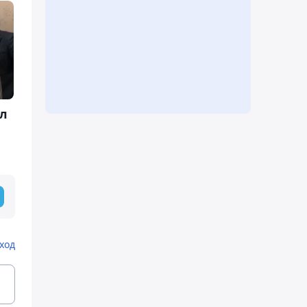
л
ход