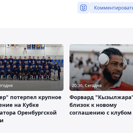
Комментироват
Сегодня
20:36, Сегодня
ер" потерпел крупное
Форвард "Кызылжара"
ение на Кубке
близок к новому
атора Оренбургской
соглашению с клубом
ти