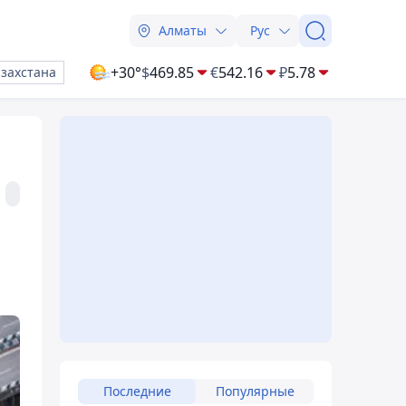
Алматы
Рус
+30°
$
469.85
€
542.16
₽
5.78
азахстана
Последние
Популярные