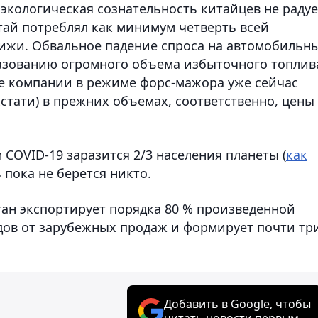
экологическая сознательность китайцев не радуе
тай потреблял как минимум четверть всей
жижи. Обвальное падение спроса на автомобильн
азованию огромного объема избыточного топлив
е компании в режиме форс-мажора уже сейчас
кстати) в прежних объемах, соответственно, цены
 COVID-19 заразится 2/3 населения планеты (
как
 пока не берется никто.
тан экспортирует порядка 80 % произведенной
одов от зарубежных продаж и формирует почти тр
Добавить в Google, чтобы
читать новости первым