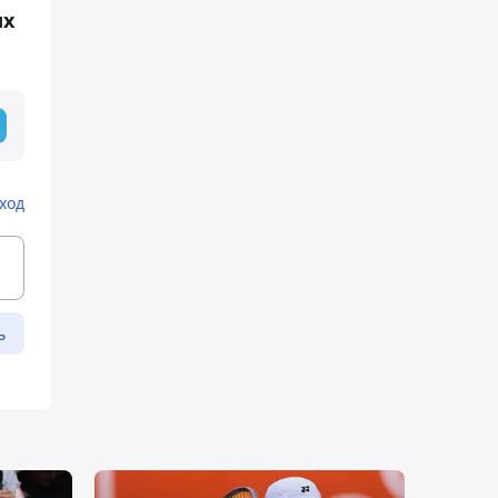
ых
ход
ь