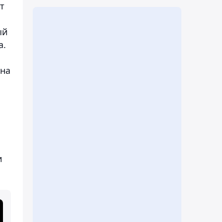
т
ый
а.
 на
и