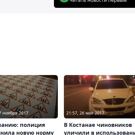
17 ноября 2017
21:57, 26 мая 2017
ланию: полиция
В Костанае чиновников
снила новую норму
уличили в использован