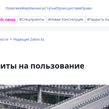
Политика
Мир
Финансы
Статьи
Происшествия
Право
#Спецпроекты
#Новая Конституция
#Гордость К
вости
Редакция Zakon.kz
миты на пользование