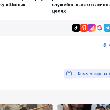
аку «Шипы»
служебных авто в личн
целях
В
Комментироват