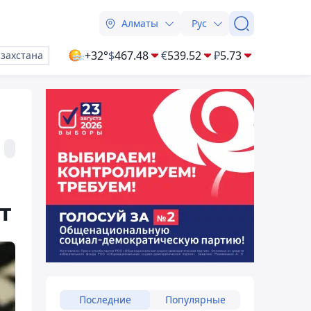
Алматы
Рус
+32°
$
467.48
€
539.52
₽
5.73
азахстана
т
Последние
Популярные