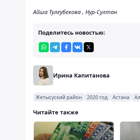
Айша Тулеубекова , Нур-Султан
Поделитесь новостью:
Ирина Капитанова
Жетысуский район
2020 год
Астана
А
Читайте также