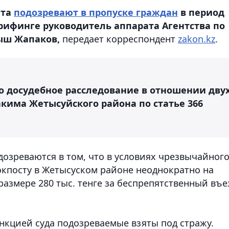
ата
подозревают в пропуске граждан
в период
рифинге руководитель аппарата Агентства по
ыш Жапаков,
передает корреспондент
zakon.kz
.
 досудебное расследование в отношении дву
кима Жетысуйского района по статье 366
дозреваются в том, что в условиях чрезвычайног
окпосту в Жетысуском районе неоднократно на
размере 280 тыс. тенге за беспрепятственный въе
нкцией суда подозреваемые взяты под стражу.