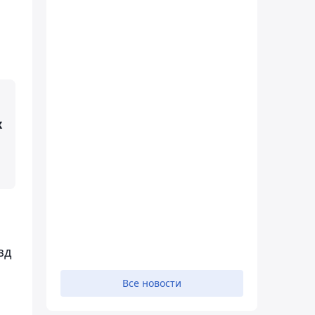
х
о
зд
Все новости