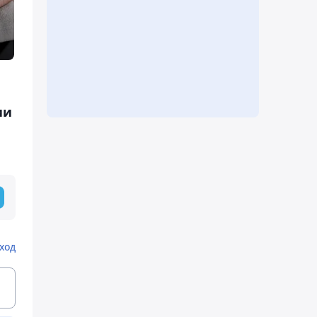
ии
ход