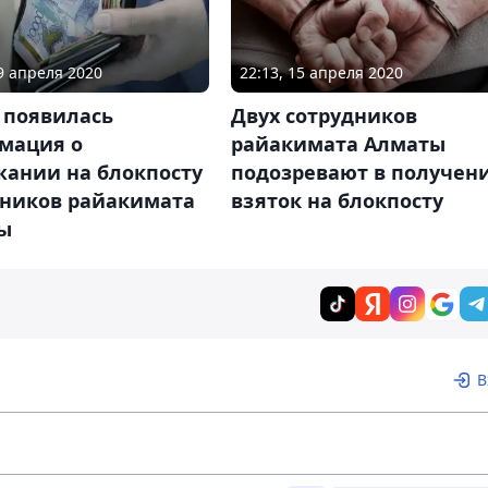
09 апреля 2020
22:13, 15 апреля 2020
 появилась
Двух сотрудников
мация о
райакимата Алматы
жании на блокпосту
подозревают в получен
дников райакимата
взяток на блокпосту
ы
В