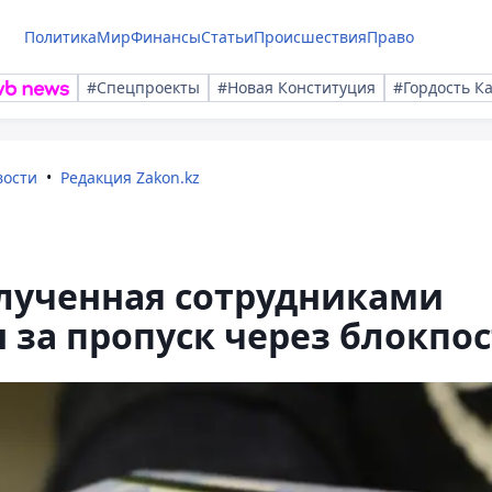
Политика
Мир
Финансы
Статьи
Происшествия
Право
#Спецпроекты
#Новая Конституция
#Гордость К
вости
Редакция Zakon.kz
олученная сотрудниками
за пропуск через блокпос