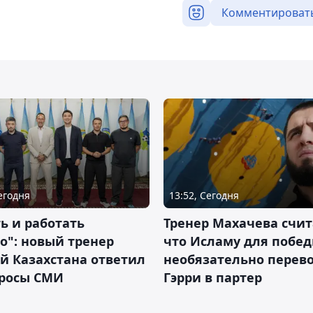
Комментироват
Сегодня
13:52, Сегодня
ь и работать
Тренер Махачева счит
о": новый тренер
что Исламу для побе
й Казахстана ответил
необязательно перев
просы СМИ
Гэрри в партер