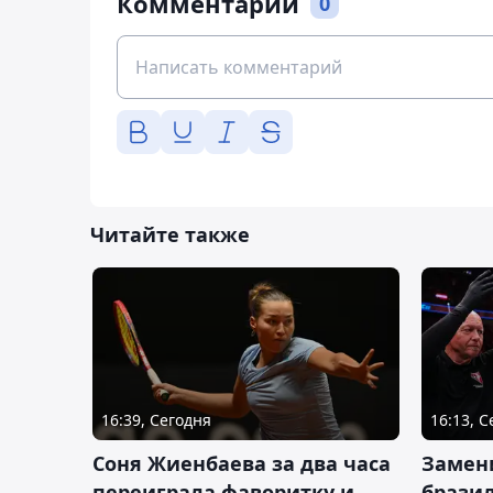
Комментарии
0
Читайте также
16:39, Сегодня
16:13, 
Соня Жиенбаева за два часа
Замен
переиграла фаворитку и
брази