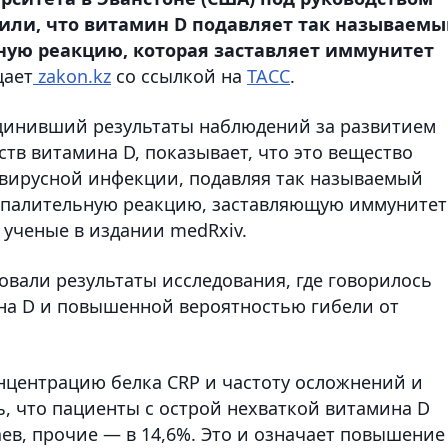
или, что витамин D подавляет так называем
ую реакцию, которая заставляет иммунитет
ает
zakon.kz
со ссылкой на
ТАСС
.
динивший результаты наблюдений за развитием
ств витамина D, показывает, что это вещество
авирусной инфекции, подавляя так называемый
палительную реакцию, заставляющую иммунитет
 ученые в издании medRxiv.
овали результаты исследования, где говорилось
на D и повышенной вероятностью гибели от
онцентрацию белка CRP и частоту осложнений и
ь, что пациенты с острой нехваткой витамина D
ев, прочие — в 14,6%. Это и означает повышение