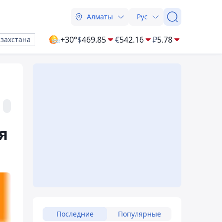
Алматы
Рус
+30°
$
469.85
€
542.16
₽
5.78
азахстана
я
Последние
Популярные