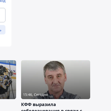
ход
ь
15:46, Сегодня
КФФ выразила
соболезнования в связи с