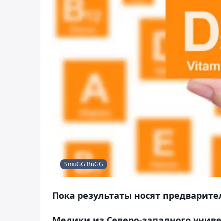
SmuGG BuGG
Пока результаты носят предварите
Медики из Северо-западного униве