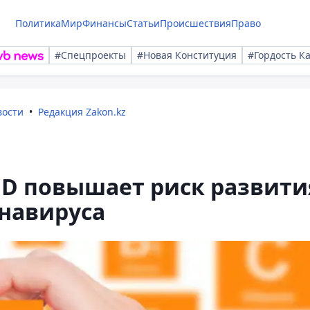
Политика
Мир
Финансы
Статьи
Происшествия
Право
#Спецпроекты
#Новая Конституция
#Гордость К
вости
Редакция Zakon.kz
 D повышает риск развити
навируса