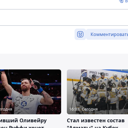
В
Комментироват
Сегодня
16:03, Сегодня
ивший Оливейру
Стал известен состав
лец Руффи хочет
"Алматы" на Кубок