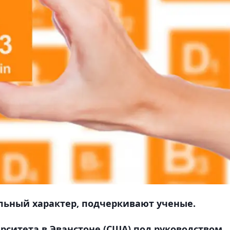
льный характер, подчеркивают ученые.
рситета в Эванстоне (США) под руководством