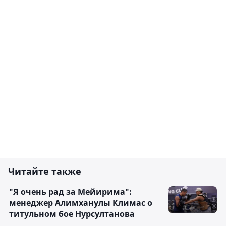
Читайте также
"Я очень рад за Мейирима":
менеджер Алимханулы Климас о
титульном бое Нурсултанова