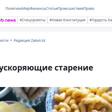
Политика
Мир
Финансы
Статьи
Происшествия
Право
#Спецпроекты
#Новая Конституция
#Гордость К
вости
Редакция Zakon.kz
 ускоряющие старение