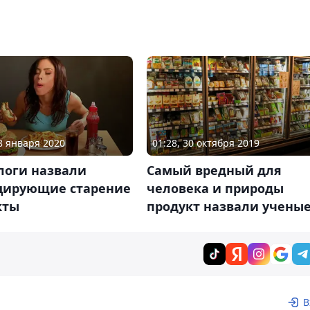
28 января 2020
01:28, 30 октября 2019
логи назвали
Самый вредный для
цирующие старение
человека и природы
кты
продукт назвали учены
В