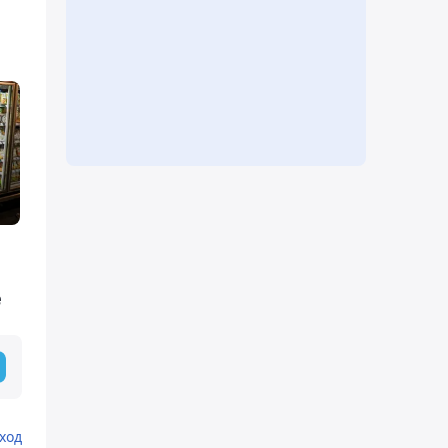
е
ход