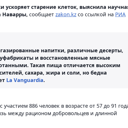
и ускоряет старение клеток, выяснила научна
а Наварры,
сообщает
zakon.kz
со ссылкой на
РИА
 газированные напитки, различные десерты,
олуфабрикаты и восстановленные мясные
отанными. Такая пища отличается высоким
ителей, сахара, жира и соли, но бедна
шет
La Vanguardia
.
 участием 886 человек в возрасте от 57 до 91 год
язь между рационом добровольцев и длинной