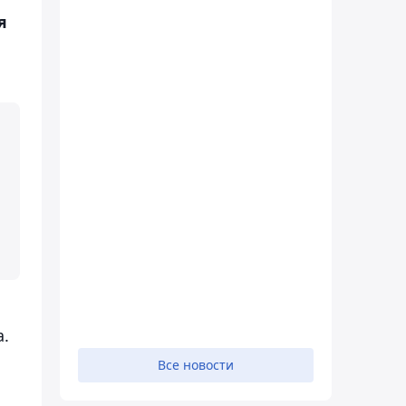
я
а.
Все новости