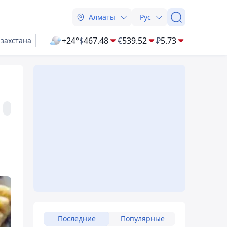
Алматы
Рус
+24°
$
467.48
€
539.52
₽
5.73
азахстана
Последние
Популярные