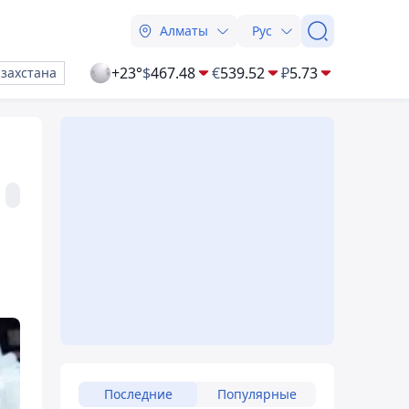
Алматы
Рус
+23°
$
467.48
€
539.52
₽
5.73
азахстана
Последние
Популярные