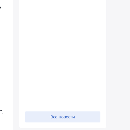
о
".
Все новости