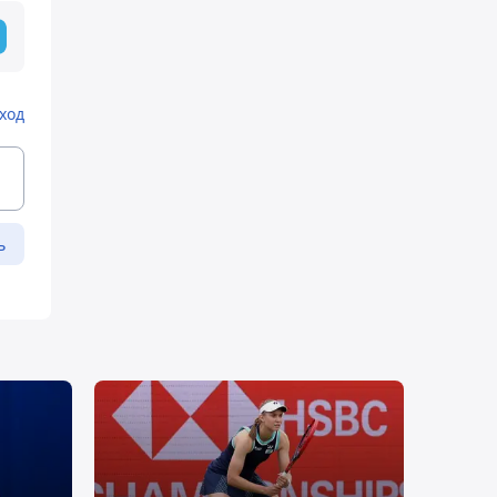
ход
ь