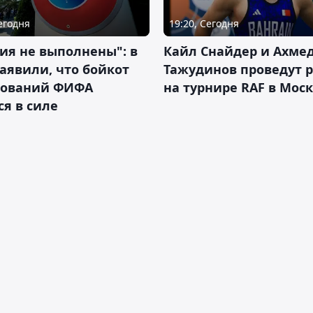
Сегодня
19:20, Сегодня
ия не выполнены": в
Кайл Снайдер и Ахме
аявили, что бойкот
Тажудинов проведут 
нований ФИФА
на турнире RAF в Мос
ся в силе