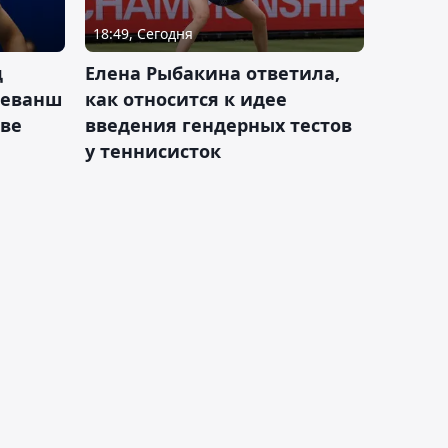
18:49, Сегодня
д
Елена Рыбакина ответила,
реванш
как относится к идее
кве
введения гендерных тестов
у теннисисток