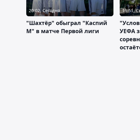
20:02, Сегодня
19:51, 
"Шахтёр" обыграл "Каспий
"Услов
М" в матче Первой лиги
УЕФА з
сорев
остаёт