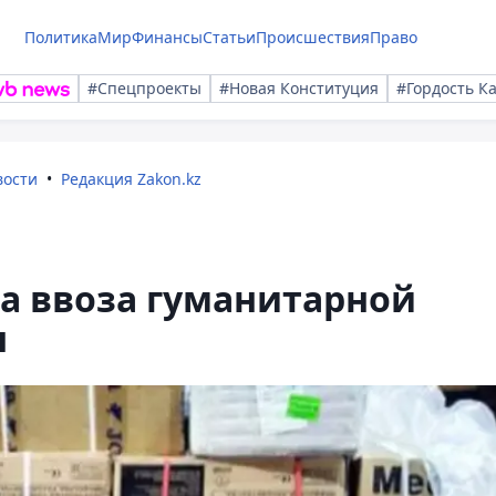
Политика
Мир
Финансы
Статьи
Происшествия
Право
#Спецпроекты
#Новая Конституция
#Гордость К
вости
Редакция Zakon.kz
а ввоза гуманитарной
н