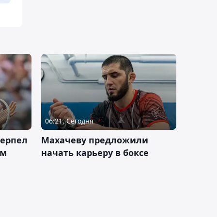
06:21, Сегодня
терпел
Махачеву предложили
ом
начать карьеру в боксе