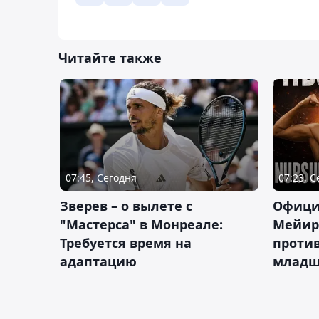
Читайте также
07:45, Сегодня
07:23, 
Зверев – о вылете с
Офици
"Мастерса" в Монреале:
Мейир
Требуется время на
против
адаптацию
младш