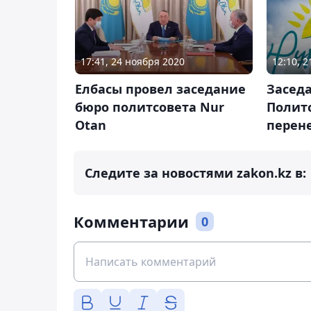
17:41, 24 ноября 2020
12:10, 2
Елбасы провел заседание
Засед
бюро политсовета Nur
Политс
Otan
перен
Следите за новостями zakon.kz в:
Комментарии
0