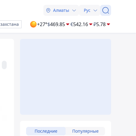
Алматы
Рус
+27°
$
469.85
€
542.16
₽
5.78
азахстана
Последние
Популярные