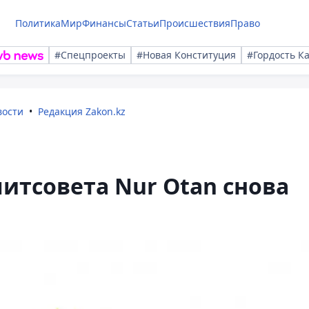
Политика
Мир
Финансы
Статьи
Происшествия
Право
#Спецпроекты
#Новая Конституция
#Гордость К
вости
Редакция Zakon.kz
итсовета Nur Otan снова