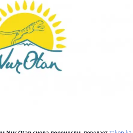
и Nur Otan снова перенесли,
передает
zakon.kz
.