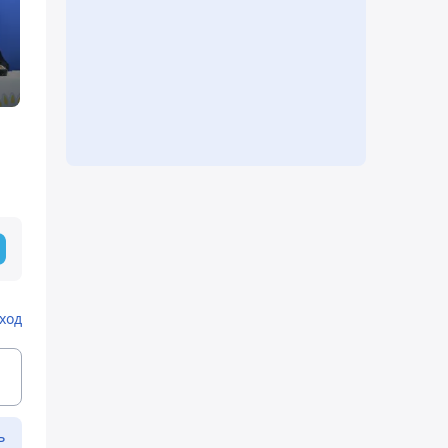
ход
ь