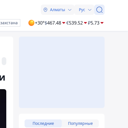
Алматы
Рус
+30°
$
467.48
€
539.52
₽
5.73
азахстана
ии
Последние
Популярные