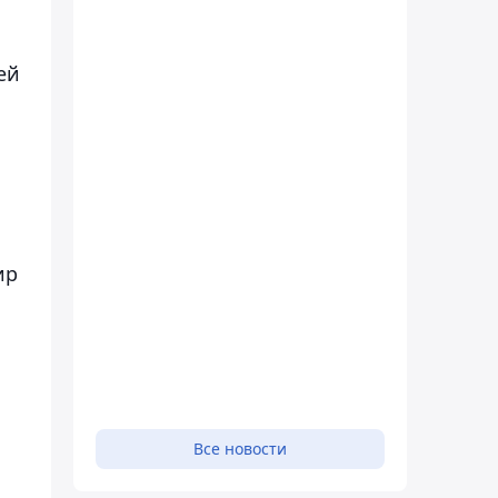
ей
ир
Все новости