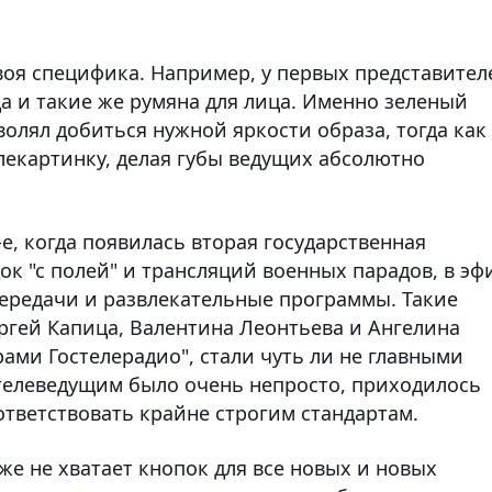
воя специфика. Например, у первых представител
а и такие же румяна для лица. Именно зеленый
волял добиться нужной яркости образа, тогда как
лекартинку, делая губы ведущих абсолютно
е, когда появилась вторая государственная
к "с полей" и трансляций военных парадов, в эф
ередачи и развлекательные программы. Такие
ргей Капица, Валентина Леонтьева и Ангелина
рами Гостелерадио", стали чуть ли не главными
 телеведущим было очень непросто, приходилось
тветствовать крайне строгим стандартам.
уже не хватает кнопок для все новых и новых