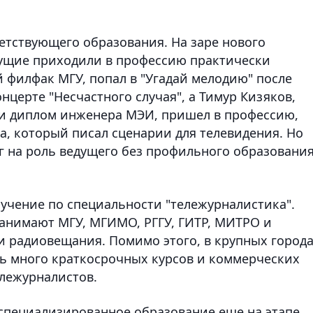
етствующего образования. На заре нового
дущие приходили в профессию практически
 филфак МГУ, попал в "Угадай мелодию" после
нцерте "Несчастного случая", а Тимур Кизяков,
 и диплом инженера МЭИ, пришел в профессию,
а, который писал сценарии для телевидения. Но
г на роль ведущего без профильного образовани
чение по специальности "тележурналистика".
анимают МГУ, МГИМО, РГГУ, ГИТР, МИТРО и
и радиовещания. Помимо этого, в крупных город
ть много краткосрочных курсов и коммерческих
ележурналистов.
 специализированное образование еще на этапе