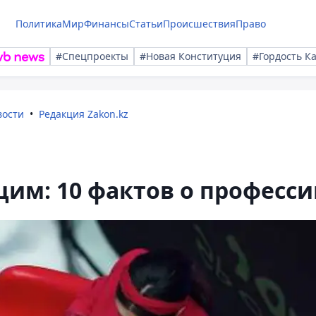
Политика
Мир
Финансы
Статьи
Происшествия
Право
#Спецпроекты
#Новая Конституция
#Гордость К
вости
Редакция Zakon.kz
щим: 10 фактов о професс