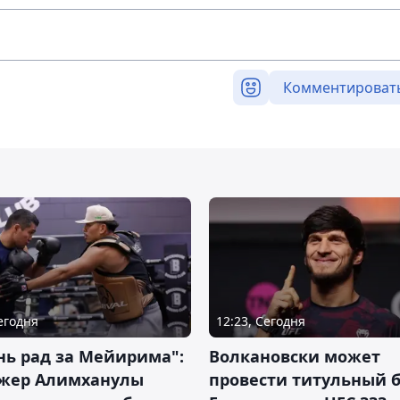
Комментироват
Сегодня
12:23, Сегодня
нь рад за Мейирима":
Волкановски может
жер Алимханулы
провести титульный б