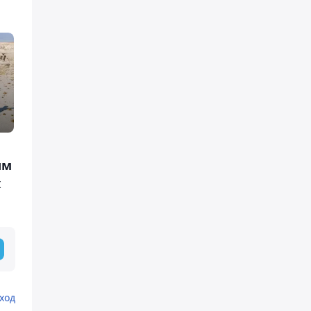
ым
х
ход