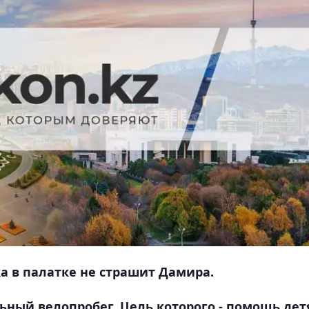
ка в палатке не страшит Дамира.
ьный велопробег. Цель которого - помощь де