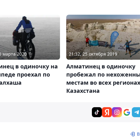
10 марта 2020
21:32, 25 октября 2019
инец в одиночку на
Алматинец в одиночку
педе проехал по
пробежал по нехоженн
Балхаша
местам во всех региона
Казахстана
В