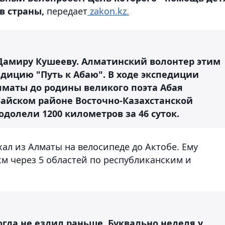
в страны,
передает
zakon.kz.
Дамиру Кушееву. Алматинский волонтер этим
дицию "Путь к Абаю". В ходе экспедиции
маты до родины великого поэта Абая
байском районе Восточно-Казахстанской
одолели 1200 километров за 46 суток.
ал из Алматы на велосипеде до Актобе. Ему
км через 5 областей по республиканским и
огда не ездил раньше. Буквально неделя у