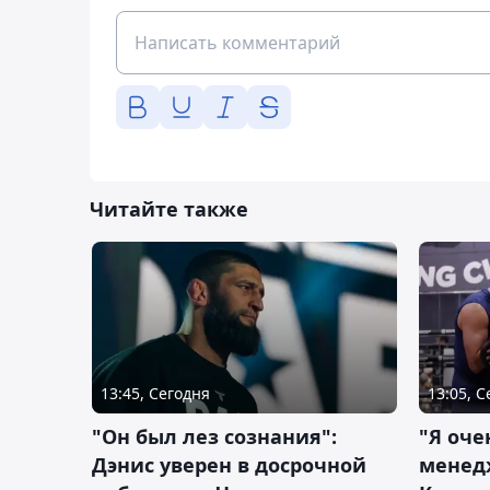
Читайте также
13:45, Сегодня
13:05, 
"Он был лез сознания":
"Я оче
Дэнис уверен в досрочной
менед