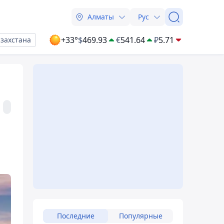
Алматы
Рус
+33°
$
469.93
€
541.64
₽
5.71
азахстана
Последние
Популярные