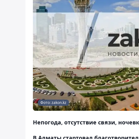
Фото: zakon.kz
Непогода, отсутствие связи, ночев
В Алматы стартовал благотворител