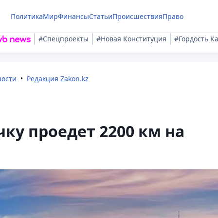
Политика
Мир
Финансы
Статьи
Происшествия
Право
#Спецпроекты
#Новая Конституция
#Гордость К
вости
Редакция Zakon.kz
ку проедет 2200 км на