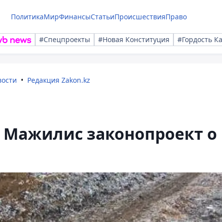
Политика
Мир
Финансы
Статьи
Происшествия
Право
#Спецпроекты
#Новая Конституция
#Гордость К
вости
Редакция Zakon.kz
в Мажилис законопроект о