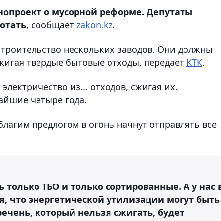
нопроект о мусорной реформе. Депутаты
ботать
, сообщает
zakon.kz
.
троительство нескольких заводов. Они должны
сжигая твердые бытовые отходы, передает
КТК
.
лектричество из... отходов, сжигая их.
айшие четыре года.
 благим предлогом в огонь начнут отправлять все
 только ТБО и только сортированные. А у нас 
я, что энергетической утилизации могут быть
речень, который нельзя сжигать, будет