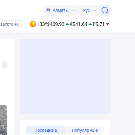
Алматы
Рус
+33°
$
469.93
€
541.64
₽
5.71
азахстана
Последние
Популярные