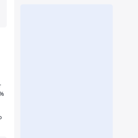
т
5%
о