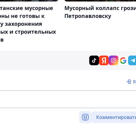
станские мусорные
Мусорный коллапс гроз
ны не готовы к
Петропавловску
ту захоронения
ых и строительных
ов
В
Комментироват