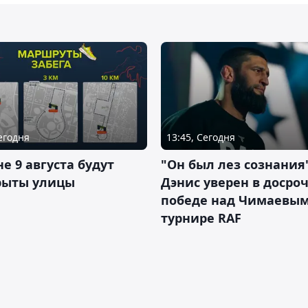
Сегодня
13:45, Сегодня
не 9 августа будут
"Он был лез сознания"
рыты улицы
Дэнис уверен в досро
победе над Чимаевым
турнире RAF