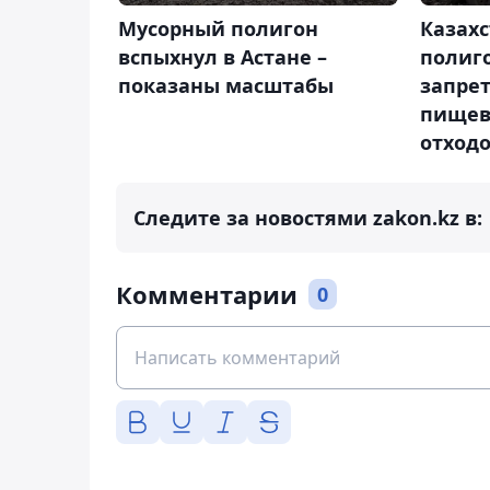
Мусорный полигон
Казах
вспыхнул в Астане –
полиго
показаны масштабы
запре
пищев
отход
Следите за новостями zakon.kz в:
Комментарии
0