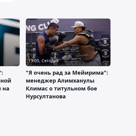
13:05, Сегодня
:
"Я очень рад за Мейирима":
чной
менеджер Алимханулы
 на
Климас о титульном бое
Нурсултанова