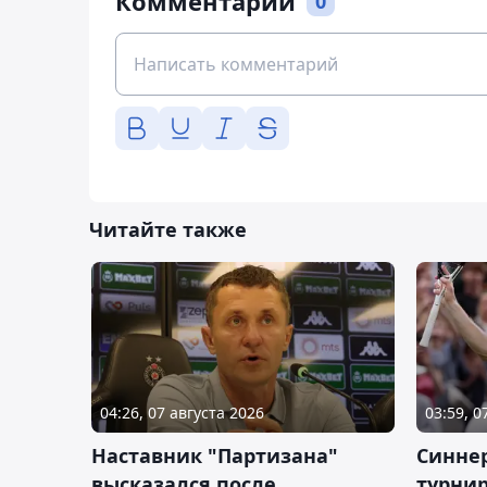
Комментарии
0
Читайте также
04:26, 07 августа 2026
03:59, 0
Наставник "Партизана"
Синне
высказался после
турнир