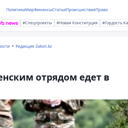
Политика
Мир
Финансы
Статьи
Происшествия
Право
#Спецпроекты
#Новая Конституция
#Гордость К
вости
Редакция Zakon.kz
енским отрядом едет в