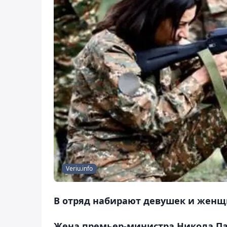
Veriu.info
В отряд набирают девушек и женщин
Жена премьер-министра Никола Па