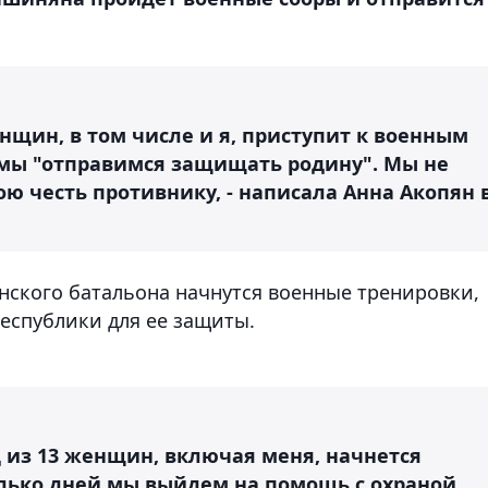
енщин, в том числе и я, приступит к военным
 мы "отправимся защищать родину". Мы не
ою честь противнику, - написала Анна Акопян 
енского батальона начнутся военные тренировки,
республики для ее защиты.
 из 13 женщин, включая меня, начнется
олько дней мы выйдем на помощь с охраной