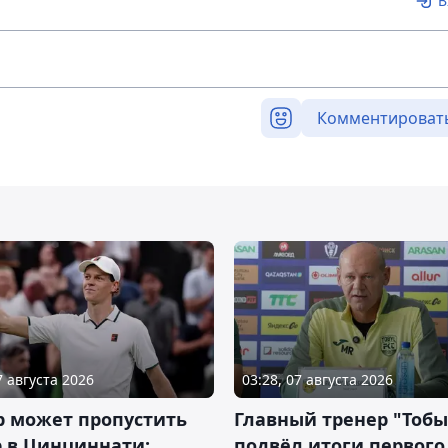
В
Комментироват
7 августа 2026
03:28, 07 августа 2026
р может пропустить
Главный тренер "Тобы
 в Цинциннати:
подвёл итоги первого