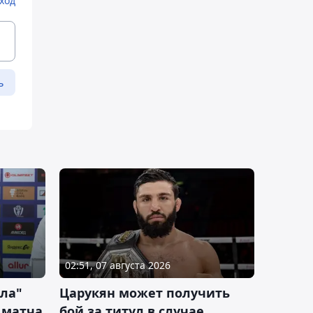
ход
ь
02:51, 07 августа 2026
ла"
Царукян может получить
 матча
бой за титул в случае