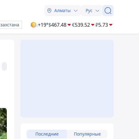
Алматы
Рус
+19°
$
467.48
€
539.52
₽
5.73
азахстана
Последние
Популярные