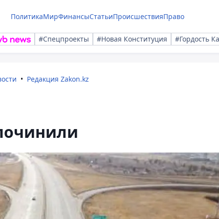
Политика
Мир
Финансы
Статьи
Происшествия
Право
#Спецпроекты
#Новая Конституция
#Гордость К
вости
Редакция Zakon.kz
починили