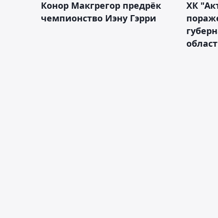
Конор Макгрегор предрёк
ХК "Ак
чемпионство Иэну Гэрри
пораж
губерн
облас