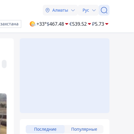
Алматы
Рус
+33°
$
467.48
€
539.52
₽
5.73
азахстана
Последние
Популярные