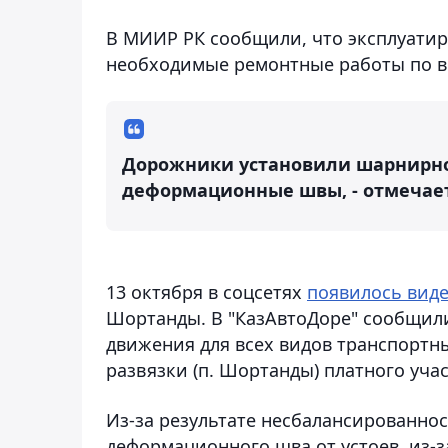
В МИИР РК сообщили, что эксплуати
необходимые ремонтные работы по в
Дорожники установили шарнирно
деформационные швы, - отмечает
13 октября в соцсетях
появилось виде
Шортанды. В "КазАвтоДоре" сообщили
движения для всех видов транспортны
развязки (п. Шортанды) платного учас
Из-за результате несбалансированно
деформационного шва от устоев, из-з