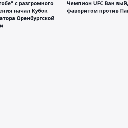
тобе" с разгромного
Чемпион UFC Ван вый
ения начал Кубок
фаворитом против П
атора Оренбургской
ти