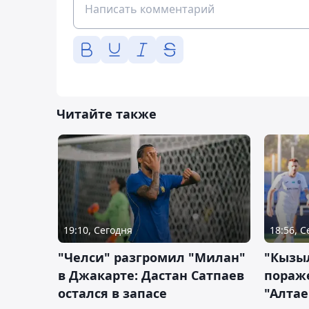
Читайте также
19:10, Сегодня
18:56, 
"Челси" разгромил "Милан"
"Кызыл
в Джакарте: Дастан Сатпаев
пораже
остался в запасе
"Алтае