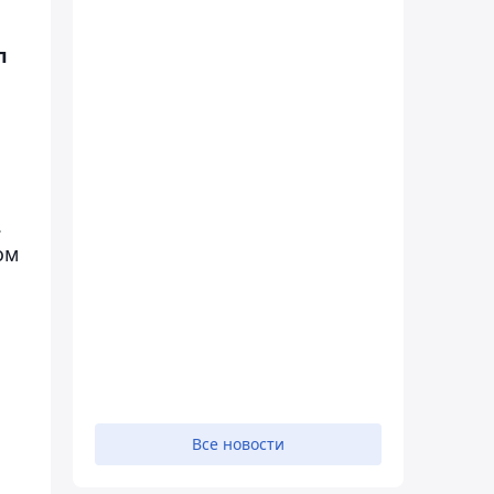
л
.
ом
Все новости