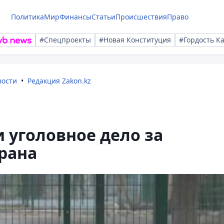
Политика
Мир
Финансы
Статьи
Происшествия
Право
#Спецпроекты
#Новая Конституция
#Гордость К
вости
Редакция Zakon.kz
и уголовное дело за
рана