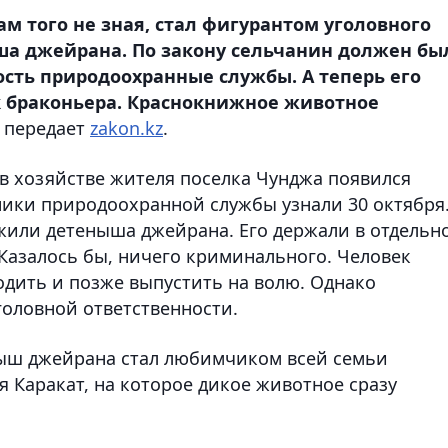
ам того не зная, стал фигурантом уголовного
ша джейрана. По закону сельчанин должен бы
ость природоохранные службы. А теперь его
к браконьера. Краснокнижное животное
передает
zakon.kz
.
о в хозяйстве жителя поселка Чунджа появился
ики природоохранной службы узнали 30 октября
жили детеныша джейрана. Его держали в отдельн
Казалось бы, ничего криминального. Человек
дить и позже выпустить на волю. Однако
головной ответственности.
ныш джейрана стал любимчиком всей семьи
 Каракат, на которое дикое животное сразу