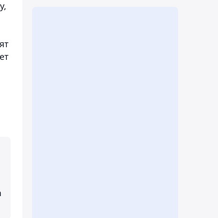
у,
ят
ет
а