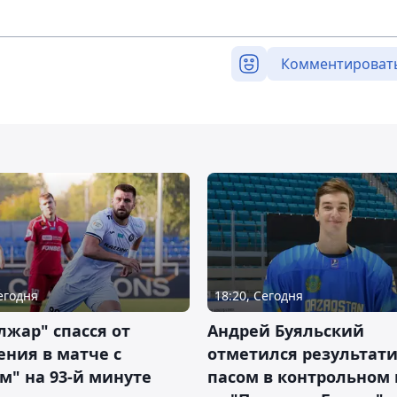
Комментироват
Сегодня
18:20, Сегодня
жар" спасся от
Андрей Буяльский
ния в матче с
отметился результат
м" на 93-й минуте
пасом в контрольном