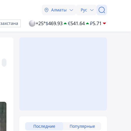
Алматы
Рус
+25°
$
469.93
€
541.64
₽
5.71
азахстана
Последние
Популярные