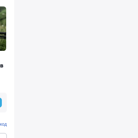
в
ход