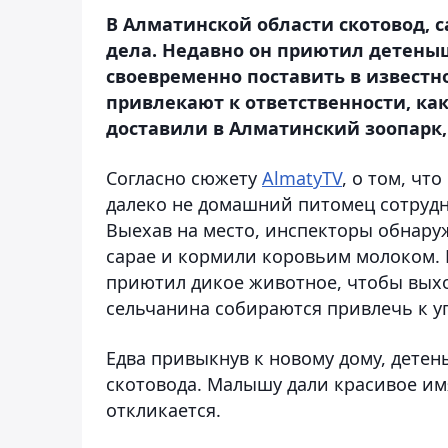
В Алматинской области скотовод, с
дела. Недавно он приютил детены
своевременно поставить в известн
привлекают к ответственности, ка
доставили в Алматинский зоопарк,
Согласно сюжету
AlmatyTV
, о том, чт
далеко не домашний питомец сотрудн
Выехав на место, инспекторы обнару
сарае и кормили коровьим молоком. 
приютил дикое животное, чтобы выхо
сельчанина собираются привлечь к у
Едва привыкнув к новому дому, дете
скотовода. Малышу дали красивое имя
откликается.