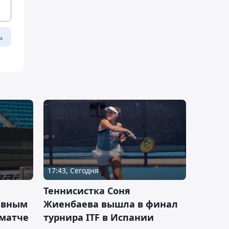
ь
17:43, Сегодня
Теннисистка Соня
ивным
Жиенбаева вышла в финал
 матче
турнира ITF в Испании