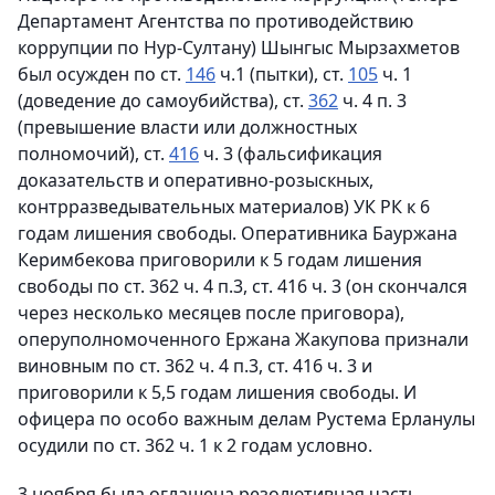
Департамент Агентства по противодействию
коррупции по Нур-Султану) Шынгыс Мырзахметов
был осужден по ст.
146
ч.1 (пытки), ст.
105
ч. 1
(доведение до самоубийства), ст.
362
ч. 4 п. 3
(превышение власти или должностных
полномочий), ст.
416
ч. 3 (фальсификация
доказательств и оперативно-розыскных,
контрразведывательных материалов) УК РК к 6
годам лишения свободы. Оперативника Бауржана
Керимбекова приговорили к 5 годам лишения
свободы по ст. 362 ч. 4 п.3, ст. 416 ч. 3 (он скончался
через несколько месяцев после приговора),
оперуполномоченного Ержана Жакупова признали
виновным по ст. 362 ч. 4 п.3, ст. 416 ч. 3 и
приговорили к 5,5 годам лишения свободы. И
офицера по особо важным делам Рустема Ерланулы
осудили по ст. 362 ч. 1 к 2 годам условно.
3 ноября была оглашена резолютивная часть