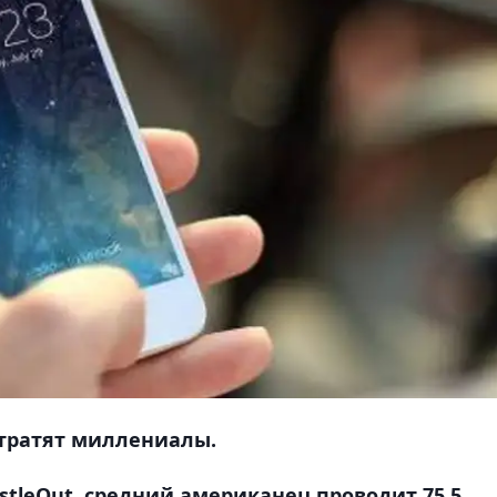
 тратят миллениалы.
stleOut, средний американец проводит 75,5