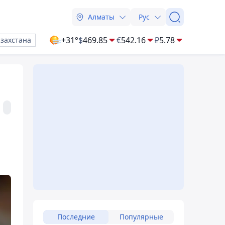
Алматы
Рус
+31°
$
469.85
€
542.16
₽
5.78
азахстана
Последние
Популярные