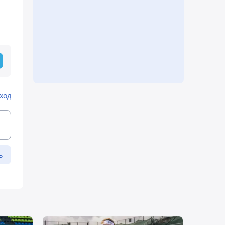
ход
ь