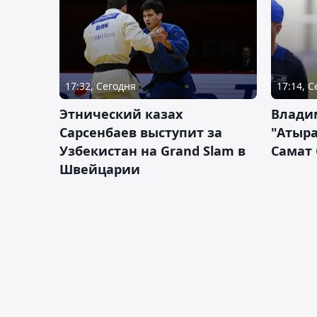
17:32, Сегодня
17:14, 
Этнический казах
Влади
Сарсенбаев выступит за
"Атыра
Узбекистан на Grand Slam в
Самат
Швейцарии