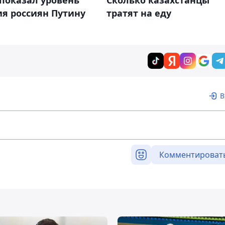
показал уровень
Сколько казахстанцы
я россиян Путину
тратят на еду
В
Комментироват