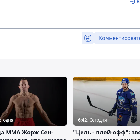
В
Комментироват
Сегодня
16:42, Сегодня
да ММА Жорж Сен-
"Цель - плей-офф": зв