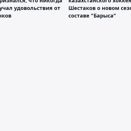
ризнался, что никогда
казахстанского хокке
учал удовольствия от
Шестаков о новом сез
нков
составе "Барыса"