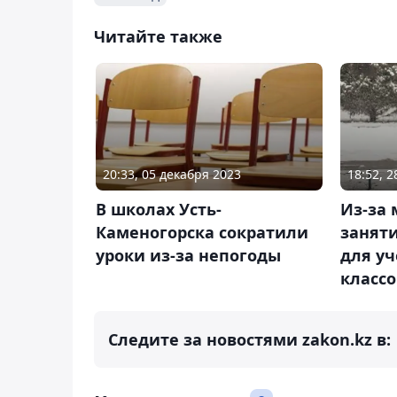
Читайте также
20:33, 05 декабря 2023
18:52, 
В школах Усть-
Из-за
Каменогорска сократили
заняти
уроки из-за непогоды
для у
классо
Следите за новостями zakon.kz в: