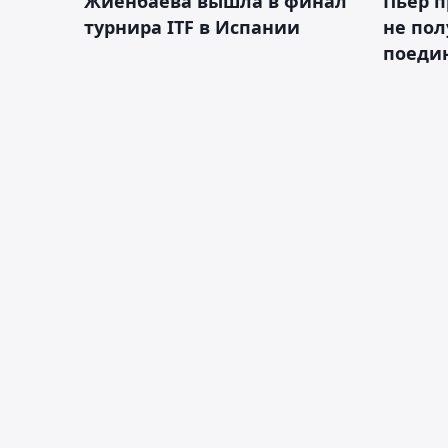
Жиенбаева вышла в финал
Пьер п
турнира ITF в Испании
не пол
поеди