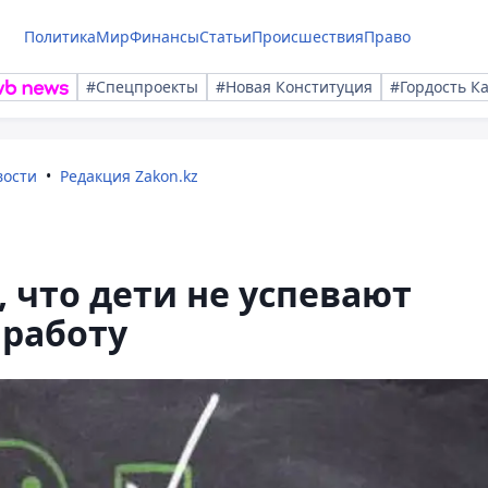
Политика
Мир
Финансы
Статьи
Происшествия
Право
#Спецпроекты
#Новая Конституция
#Гордость К
вости
Редакция Zakon.kz
 что дети не успевают
работу