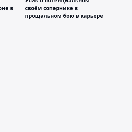
я
Усик о потенциальном
оне в
своём сопернике в
прощальном бою в карьере