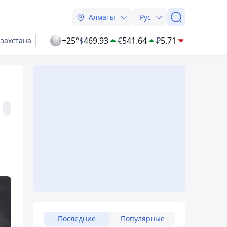
Алматы
Рус
+25°
$
469.93
€
541.64
₽
5.71
азахстана
Последние
Популярные