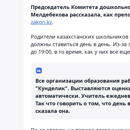
Председатель Комитета дошкольно
Мелдебекова рассказала, как преп
zakon.kz
.
Родители казахстанских школьников
должны ставиться день в день. Из-за
до 19:00, в то время, как у них все ещ
Все организации образования р
"Кунделик". Выставляются оценк
автоматически. Учитель ежеднев
Так что говорить о том, что день 
сказала она.
По ее словам, на период дистанцион