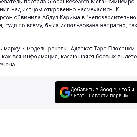
еватель портала Global Research Меган Минейро.
ания над истцом откровенно насмехались. К
ерсон обвинила Абдул Карима в "непозволительн
а, судя по всему, была использована напрасно, та
 марку и модель ракеты. Адвокат Тара Плохоцки
к как вся информация, касающаяся боевых вылет
ечена.
Добавить в Google, чтобы
читать новости первым