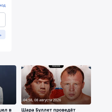
ход
ь
04:58, 08 августа 2026
шел в
Шара Буллет проведёт