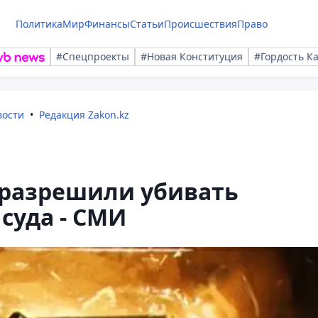
Политика
Мир
Финансы
Статьи
Происшествия
Право
#Спецпроекты
#Новая Конституция
#Гордость К
вости
Редакция Zakon.kz
разрешили убивать
суда - СМИ