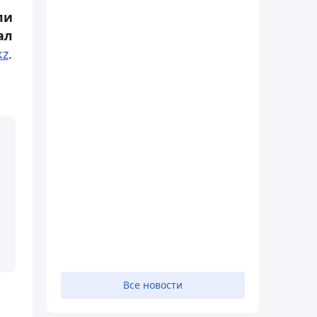
ли
ал
kz
.
Все новости