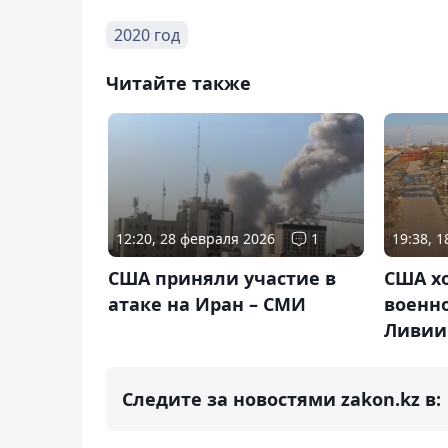
2020 год
Читайте также
12:20, 28 февраля 2026
1
19:38, 
США приняли участие в
США хо
атаке на Иран – СМИ
военно
Ливии
Следите за новостями zakon.kz в: