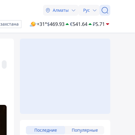
Алматы
Рус
+31°
$
469.93
€
541.64
₽
5.71
азахстана
Последние
Популярные