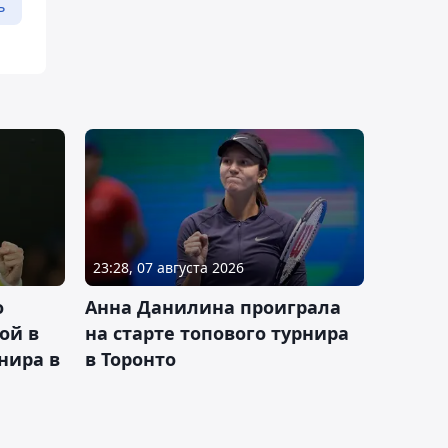
ь
23:28, 07 августа 2026
о
Анна Данилина проиграла
ой в
на старте топового турнира
нира в
в Торонто