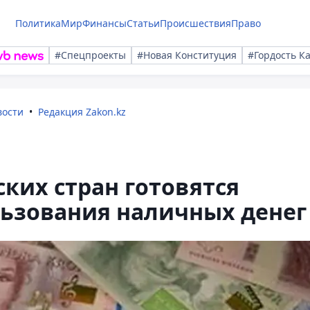
Политика
Мир
Финансы
Статьи
Происшествия
Право
#Спецпроекты
#Новая Конституция
#Гордость К
вости
Редакция Zakon.kz
ских стран готовятся
льзования наличных денег