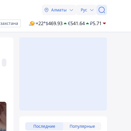
Алматы
Рус
+22°
$
469.93
€
541.64
₽
5.71
азахстана
Последние
Популярные