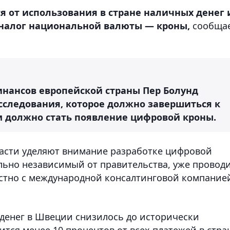
я от использования в стране наличных денег 
налог национальной валюты — кроны,
сообща
инансов европейской страны Пер Болунд
сследования, которое должно завершиться к
ом должно стать появление цифровой кроны.
власти уделяют внимание разработке цифровой
ьно независимый от правительства, уже провод
стно с международной консалтинговой компание
 денег в Швеции снизилось до исторически
тся менее 10 процентов от всех платежей в стра