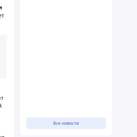
и
ет
ит
й
Все новости
не.