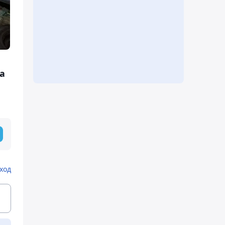
а
ход