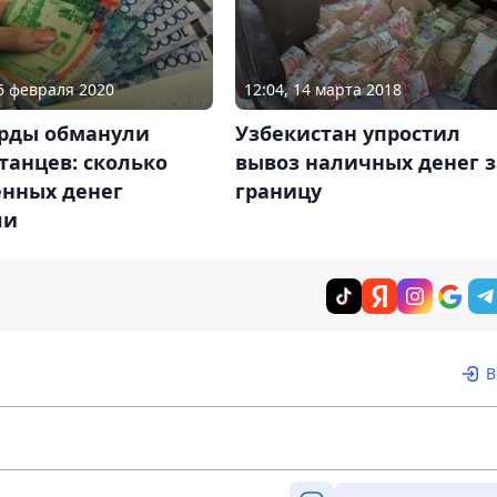
26 февраля 2020
12:04, 14 марта 2018
рды обманули
Узбекистан упростил
танцев: сколько
вывоз наличных денег з
енных денег
границу
ли
В