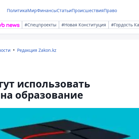
Политика
Мир
Финансы
Статьи
Происшествия
Право
#Спецпроекты
#Новая Конституция
#Гордость К
вости
Редакция Zakon.kz
гут использовать
 на образование