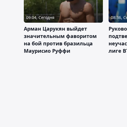
09:04, Сегодня
08:36, 
Арман Царукян выйдет
Руково
значительным фаворитом
подтве
на бой против бразильца
неучас
Маурисио Руффи
лиге В