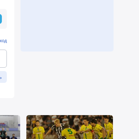
ход
ь