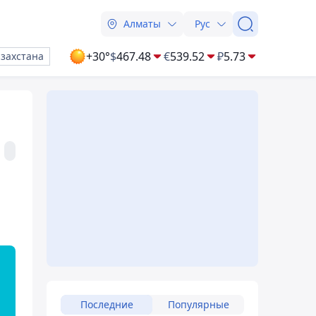
Алматы
Рус
+30°
$
467.48
€
539.52
₽
5.73
азахстана
Последние
Популярные