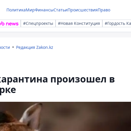
Политика
Мир
Финансы
Статьи
Происшествия
Право
#Спецпроекты
#Новая Конституция
#Гордость К
вости
Редакция Zakon.kz
карантина произошел в
рке