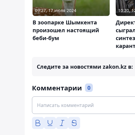
09:27, 17 июля 2024
10:20, 
В зоопарке Шымкента
Дирек
произошел настоящий
сыгра
беби-бум
синтез
каран
Следите за новостями zakon.kz в:
Комментарии
0