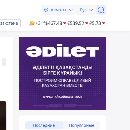
Алматы
Рус
+31°
$
467.48
€
539.52
₽
5.73
азахстана
Последние
Популярные