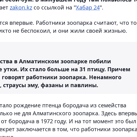
ает
zakon.kz
со ссылкой на "
Хабар 24
".
ся впервые. Работники зоопарка считают, что т
икто не беспокоил, и они жили своей жизнью.
мства в Алматинском зоопарке побили
утки. Их стало больше на 31 птицу. Причем
, говорят работники зоопарка. Ненамного
, страусы эму, фазаны и павлины.
тало рождение птенца бородача из семейства
олько не для Алматинского зоопарка. Здесь вперв
от бородача в 1972 году. И на тот момент это был
екрет заключается в том, что работники зоопарк
науке.