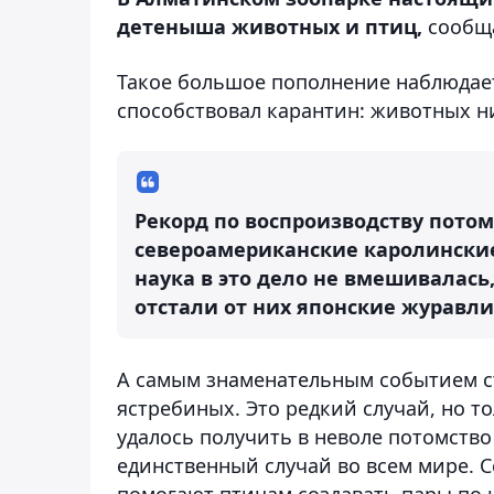
детеныша животных и птиц,
сообщ
Такое большое пополнение наблюдает
способствовал карантин: животных н
Рекорд по воспроизводству пото
североамериканские каролинские 
наука в это дело не вмешивалась
отстали от них японские журавли
А самым знаменательным событием с
ястребиных. Это редкий случай, но т
удалось получить в неволе потомство 
единственный случай во всем мире. С
помогают птицам создавать пары по 