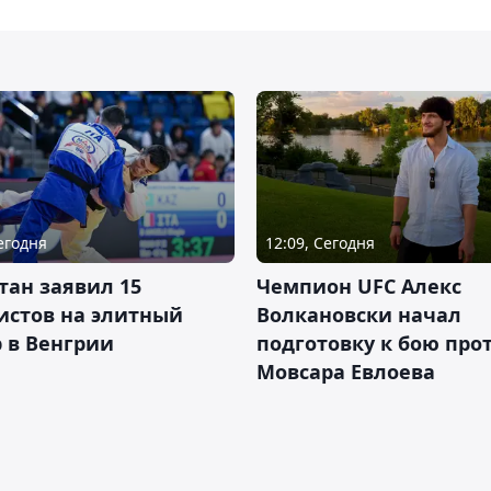
Сегодня
12:09, Сегодня
тан заявил 15
Чемпион UFC Алекс
истов на элитный
Волкановски начал
 в Венгрии
подготовку к бою про
Мовсара Евлоева