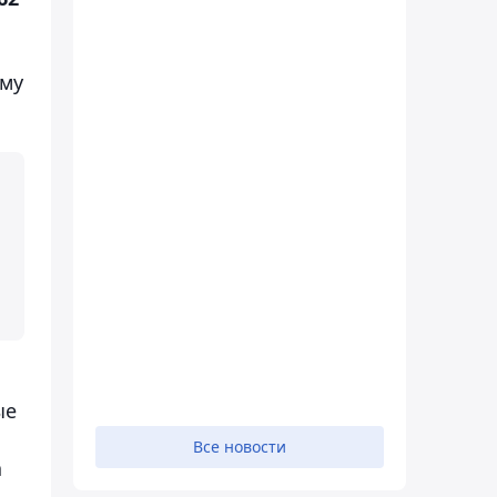
ому
ые
Все новости
а