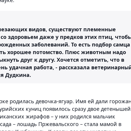
счезающих видов, существуют племенные
со здоровьем даже у предков этих птиц, чтоб
рожденных заболеваний. То есть подбор самца
ать хорошее потомство. Плюс животным надо
нуть друг к другу. Хочется отметить, что в
ень удачная работа, - рассказала ветеринарны
я Дудкина.
рке родилась девочка-ягуар. Имя ей дали горожа
ссурийских куниц появилось сразу двое детенышей
иканских жирафов – у них родился мальчик
сада – лошадь Пржевальского – стала мамой в