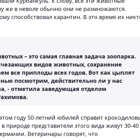
звали Курбанкуль. К слову, все эти животные
му же в неволе обычно они не размножаются.
ому способствовал карантин. В это время их никт
вотных – это самая главная задача зоопарка.
исчезающих видов животных, сохранение
ем все приплоды всех годов. Вот как цыплят
енью посмотрим, действительно ли у нас
на, - отметила заведующая отделом
Рахимова.
 этом году 50-летний юбилей справит крокодилов
 в природе представители этого вида живут 30-40
 Германии. Ветеринары говорят, что