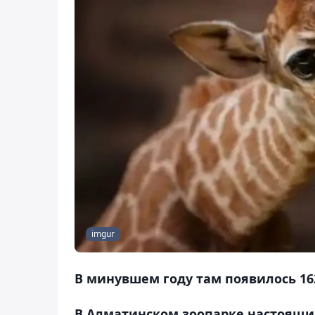
imgur
В минувшем году там появилось 1
В Алматинском зоопарке настоящий