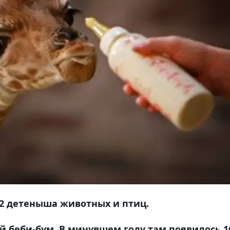
62 детеныша животных и птиц.
 беби-бум. В минувшем году там появилось 1